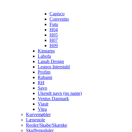
Capisco
Conventio
Futu
H04
H05
H07
H09
Kinnarps
Labofa
Lanab Design
Leanos Interstuhl
Profim
Rabami
RH
Savo
Ukendt navn (no name)
Ventus Danmark
Viasit
Vitra
Kurvemøbler
Lænestole
Reoler/Skabe/Skænke
Skuffemoduler