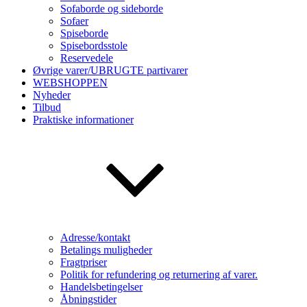
Sofaborde og sideborde
Sofaer
Spiseborde
Spisebordsstole
Reservedele
Øvrige varer/UBRUGTE partivarer
WEBSHOPPEN
Nyheder
Tilbud
Praktiske informationer
Adresse/kontakt
Betalings muligheder
Fragtpriser
Politik for refundering og returnering af varer.
Handelsbetingelser
Åbningstider