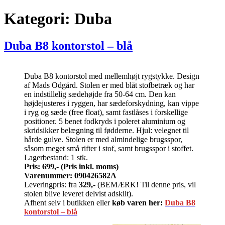
Kategori:
Duba
Duba B8 kontorstol – blå
Duba B8 kontorstol med mellemhøjt rygstykke. Design
af Mads Odgård. Stolen er med blåt stofbetræk og har
en indstillelig sædehøjde fra 50-64 cm. Den kan
højdejusteres i ryggen, har sædeforskydning, kan vippe
i ryg og sæde (free float), samt fastlåses i forskellige
positioner. 5 benet fodkryds i poleret aluminium og
skridsikker belægning til fødderne. Hjul: velegnet til
hårde gulve. Stolen er med almindelige brugsspor,
såsom meget små rifter i stof, samt brugsspor i stoffet.
Lagerbestand: 1 stk.
Pris: 699,- (Pris inkl. moms)
Varenummer: 090426582A
Leveringpris: fra
329,-
(BEMÆRK! Til denne pris, vil
stolen blive leveret delvist adskilt).
Afhent selv i butikken eller
køb varen her:
Duba B8
kontorstol – blå