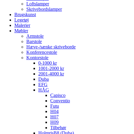
Loftslamper
Skrivebordslamper
Brugskunst
Legetøj
Malerier
Møbler
Armstole
Barstole
Hæve-/sænke skriveborde
Konferencestole
Kontorstole
0-1000 kr
1001-2000 kr
2001-4000 kr
Duba
EFG
HÅG
Capisco
Conventio
Futu
H04
H07
H09
Tilbehør
HolmrisB8 (Duba)