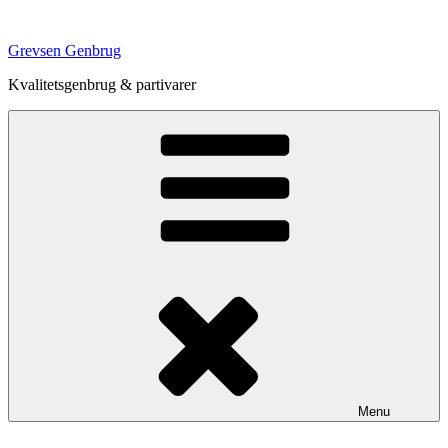
Videre
til
Grevsen Genbrug
indhold
Kvalitetsgenbrug & partivarer
Menu