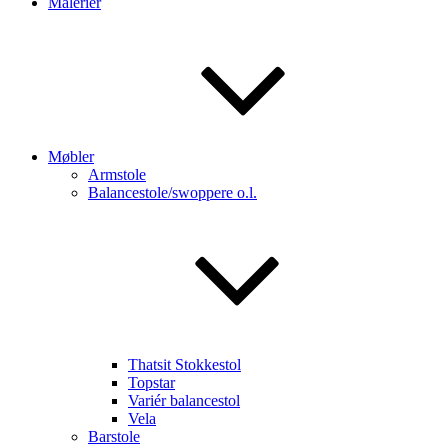
Malerier
Møbler
Armstole
Balancestole/swoppere o.l.
Thatsit Stokkestol
Topstar
Variér balancestol
Vela
Barstole