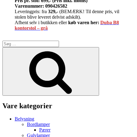
Pris pr. stol: 699,- (Pris inkl. moms)
Varenummer: 090426582
Leveringpris: fra
329,-
(BEMÆRK! Til denne pris, vil
stolen blive leveret delvist adskilt).
Afhent selv i butikken eller
køb varen her:
Duba B8
kontorstol – grå
Søg
efter:
Søg
Vare kategorier
Belysning
Bordlamper
Pærer
Gulvlamper