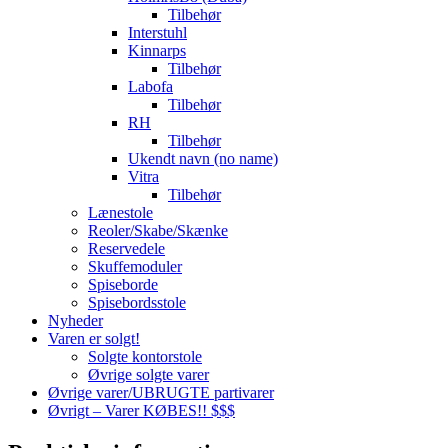
Tilbehør
Interstuhl
Kinnarps
Tilbehør
Labofa
Tilbehør
RH
Tilbehør
Ukendt navn (no name)
Vitra
Tilbehør
Lænestole
Reoler/Skabe/Skænke
Reservedele
Skuffemoduler
Spiseborde
Spisebordsstole
Nyheder
Varen er solgt!
Solgte kontorstole
Øvrige solgte varer
Øvrige varer/UBRUGTE partivarer
Øvrigt – Varer KØBES!! $$$