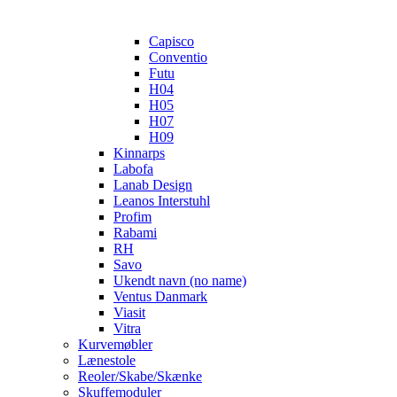
Capisco
Conventio
Futu
H04
H05
H07
H09
Kinnarps
Labofa
Lanab Design
Leanos Interstuhl
Profim
Rabami
RH
Savo
Ukendt navn (no name)
Ventus Danmark
Viasit
Vitra
Kurvemøbler
Lænestole
Reoler/Skabe/Skænke
Skuffemoduler