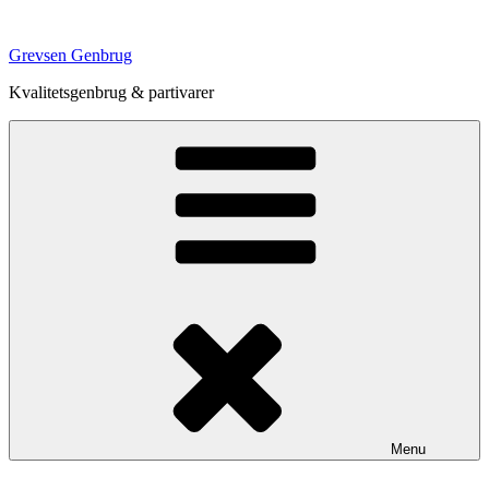
Videre
til
Grevsen Genbrug
indhold
Kvalitetsgenbrug & partivarer
Menu