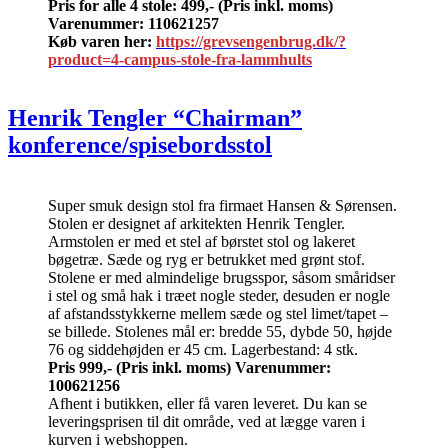
Pris for alle 4 stole: 499,-
(Pris inkl. moms)
Varenummer: 110621257
Køb varen her:
https://grevsengenbrug.dk/?
product=4-campus-stole-fra-lammhults
Henrik Tengler “Chairman”
konference/spisebordsstol
Super smuk design stol fra firmaet Hansen & Sørensen.
Stolen er designet af arkitekten Henrik Tengler.
Armstolen er med et stel af børstet stol og lakeret
bøgetræ. Sæde og ryg er betrukket med grønt stof.
Stolene er med almindelige brugsspor, såsom småridser
i stel og små hak i træet nogle steder, desuden er nogle
af afstandsstykkerne mellem sæde og stel limet/tapet –
se billede. Stolenes mål er: bredde 55, dybde 50, højde
76 og siddehøjden er 45 cm. Lagerbestand: 4 stk.
Pris 999,-
(Pris inkl. moms)
Varenummer:
100621256
Afhent i butikken, eller få varen leveret. Du kan se
leveringsprisen til dit område, ved at lægge varen i
kurven i webshoppen.