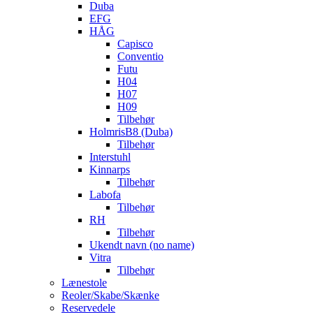
Duba
EFG
HÅG
Capisco
Conventio
Futu
H04
H07
H09
Tilbehør
HolmrisB8 (Duba)
Tilbehør
Interstuhl
Kinnarps
Tilbehør
Labofa
Tilbehør
RH
Tilbehør
Ukendt navn (no name)
Vitra
Tilbehør
Lænestole
Reoler/Skabe/Skænke
Reservedele