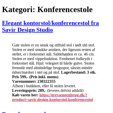
Kategori:
Konferencestole
Elegant kontorstol/konferencestol fra
Savir Design Studio
Gate stolen er en smuk og stilfuld stol i rødt uld stof.
Stolen er med smukke armlæn, der ligesom resten af
stellet, er i forkromet stål. Siddehøjden er ca. 46 cm.
Stolen er med vippefunktion. Fembenet fodkryds i
forkromet stål. Hjul: velegnet til hårde gulve. Stolen
fremstår med almindelige brugsspor, såsom mindre
ridser/mærker i stel og på stof.
Lagerbestand: 3 stk.
Pris 599,-
(Pris inkl. moms)
Varenummer: 230322355
Afhent i butikken, eller få stolen leveret.
Leveringspris: 289,-
(leveres delvist adskilt)
Køb varen her:
https://grevsengenbrug.dk/?
product=savir-design-kontorstol-konferencestol