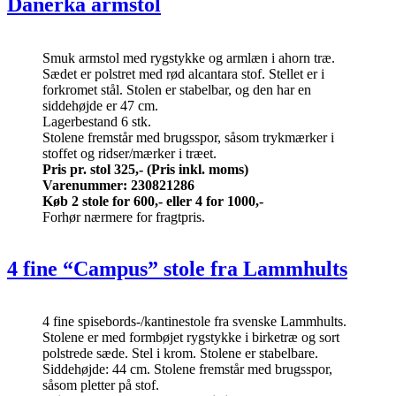
Danerka armstol
Smuk armstol med rygstykke og armlæn i ahorn træ.
Sædet er polstret med rød alcantara stof. Stellet er i
forkromet stål. Stolen er stabelbar, og den har en
siddehøjde er 47 cm.
Lagerbestand 6 stk.
Stolene fremstår med brugsspor, såsom trykmærker i
stoffet og ridser/mærker i træet.
Pris pr. stol 325,-
(Pris inkl. moms)
Varenummer: 230821286
Køb 2 stole for 600,- eller 4 for 1000,-
Forhør nærmere for fragtpris.
4 fine “Campus” stole fra Lammhults
4 fine spisebords-/kantinestole fra svenske Lammhults.
Stolene er med formbøjet rygstykke i birketræ og sort
polstrede sæde. Stel i krom. Stolene er stabelbare.
Siddehøjde: 44 cm. Stolene fremstår med brugsspor,
såsom pletter på stof.