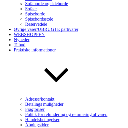
Sofaborde og sideborde
Sofaer
Spiseborde
Spisebordsstole
Reservedele
Øvrige varer/UBRUGTE partivarer
WEBSHOPPEN
Nyheder
Tilbud
Praktiske informationer
Adresse/kontakt
Betalings muligheder
Fragtpriser
Politik for refundering og returnering af varer.
Handelsbetingelser
Åbningstider