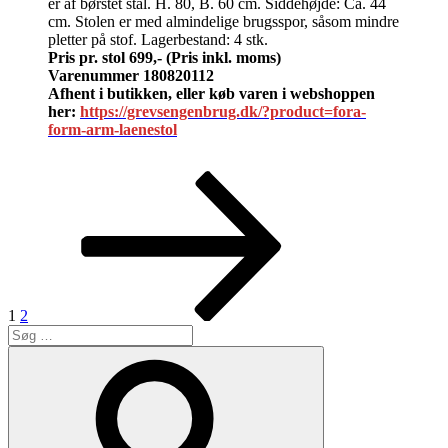
er af børstet stål. H. 80, B. 60 cm. Siddehøjde: Ca. 44
cm. Stolen er med almindelige brugsspor, såsom mindre
pletter på stof. Lagerbestand: 4 stk.
Pris pr. stol 699,- (Pris inkl. moms)
Varenummer 180820112
Afhent i butikken, eller køb varen i webshoppen
her:
https://grevsengenbrug.dk/?product=fora-
form-arm-laenestol
Indlægsinddeling
Side
Side
Næste
side
1
2
Søg
efter:
Søg