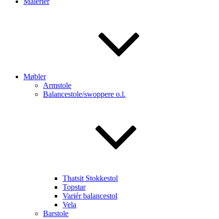
Malerier
Møbler
Armstole
Balancestole/swoppere o.l.
Thatsit Stokkestol
Topstar
Variér balancestol
Vela
Barstole