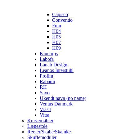
Capisco
Conventio
Futu
H04
H05
H07
H09
Kinnarps
Labofa
Lanab Design
Leanos Interstuhl
Profim
Rabami
RH
Savo
Ukendt navn (no name)
Ventus Danmark
Viasit
Vitra
Kurvemøbler
Lænestole
Reoler/Skabe/Skænke
Skuffemoduler