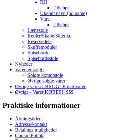
RH
Tilbehør
Ukendt navn (no name)
Vitra
Tilbehør
Lænestole
Reoler/Skabe/Skænke
Reservedele
Skuffemoduler
Spiseborde
Spisebordsstole
Nyheder
Varen er solgt!
Solgte kontorstole
Øvrige solgte varer
Øvrige varer/UBRUGTE partivarer
Øvrigt – Varer KØBES!! $$$
Praktiske informationer
Åbningstider
Adresse/kontakt
Betalings muligheder
Cookie Politik