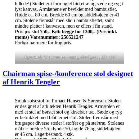
billede!) Stellet er i formbøjet birketræ og sæde og ryg i
lyst kanvas. Armlænene er beviklet med bambusflet.
Højde ca. 80 cm, Bredde 60 cm og siddehøjden er 41
cm. Stolene fremstår med slid i bambusflettet, samt
mindre pletter i kanvasen, men er ellers i fin stand.
Pris pr. stol 750,- Køb begge for 1300,-
(Pris inkl.
moms)
Varenummer: 250521247
Forhør nærmere for fragtpris.
Ægte Artek 45 til venstre – mulig efterligning til højre!
Chairman spise-/konference stol designet
af Henrik Tengler
Smuk spisestol fra firmaet Hansen & Sørensen. Stolen
er designet af arkitekten Henrik Tengler. Armstolen er
med et stel af børstet stol og kirsebær træ. Sæde og ryg
er betrukket med blåt ternet stof. Stolen fremstår med
brugsspor diverse steder i stoffet og på stel/træ. Stolenes
mål er: bredde 55, dybde 50, højde 76 og siddehøjden
er 45 cm. Lagerbestand: 4 stk.