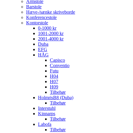
Armstole
Barstole
Hæve-/sænke skriveborde
Konferencestole
Kontorstole
0-1000 kr
1001-2000 kr
2001-4000 kr
Duba
EFG
HÅG
Capisco
Conventio
Futu
H04
H07
H09
Tilbehør
HolmrisB8 (Duba)
Tilbehør
Interstuhl
Kinnarps
Tilbehør
Labofa
Tilbehør