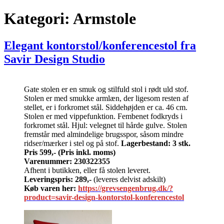
Kategori:
Armstole
Elegant kontorstol/konferencestol fra
Savir Design Studio
Gate stolen er en smuk og stilfuld stol i rødt uld stof.
Stolen er med smukke armlæn, der ligesom resten af
stellet, er i forkromet stål. Siddehøjden er ca. 46 cm.
Stolen er med vippefunktion. Fembenet fodkryds i
forkromet stål. Hjul: velegnet til hårde gulve. Stolen
fremstår med almindelige brugsspor, såsom mindre
ridser/mærker i stel og på stof.
Lagerbestand: 3 stk.
Pris 599,-
(Pris inkl. moms)
Varenummer: 230322355
Afhent i butikken, eller få stolen leveret.
Leveringspris: 289,-
(leveres delvist adskilt)
Køb varen her:
https://grevsengenbrug.dk/?
product=savir-design-kontorstol-konferencestol