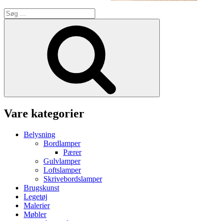
Søg
efter:
Søg
Vare kategorier
Belysning
Bordlamper
Pærer
Gulvlamper
Loftslamper
Skrivebordslamper
Brugskunst
Legetøj
Malerier
Møbler