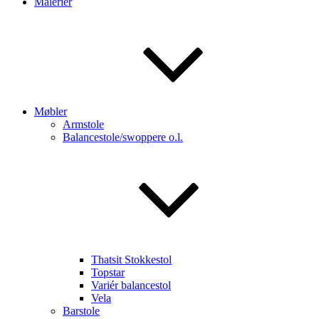
Malerier
Møbler
Armstole
Balancestole/swoppere o.l.
Thatsit Stokkestol
Topstar
Variér balancestol
Vela
Barstole