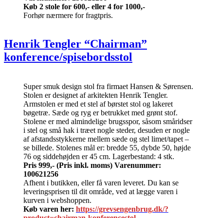
Køb 2 stole for 600,- eller 4 for 1000,-
Forhør nærmere for fragtpris.
Henrik Tengler “Chairman”
konference/spisebordsstol
Super smuk design stol fra firmaet Hansen & Sørensen.
Stolen er designet af arkitekten Henrik Tengler.
Armstolen er med et stel af børstet stol og lakeret
bøgetræ. Sæde og ryg er betrukket med grønt stof.
Stolene er med almindelige brugsspor, såsom småridser
i stel og små hak i træet nogle steder, desuden er nogle
af afstandsstykkerne mellem sæde og stel limet/tapet –
se billede. Stolenes mål er: bredde 55, dybde 50, højde
76 og siddehøjden er 45 cm. Lagerbestand: 4 stk.
Pris 999,-
(Pris inkl. moms)
Varenummer:
100621256
Afhent i butikken, eller få varen leveret. Du kan se
leveringsprisen til dit område, ved at lægge varen i
kurven i webshoppen.
Køb varen her:
https://grevsengenbrug.dk/?
product=chairman-konferencestol