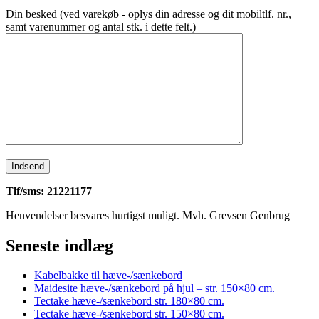
Din besked (ved varekøb - oplys din adresse og dit mobiltlf. nr.,
samt varenummer og antal stk. i dette felt.)
Tlf/sms: 21221177
Henvendelser besvares hurtigst muligt. Mvh. Grevsen Genbrug
Seneste indlæg
Kabelbakke til hæve-/sænkebord
Maidesite hæve-/sænkebord på hjul – str. 150×80 cm.
Tectake hæve-/sænkebord str. 180×80 cm.
Tectake hæve-/sænkebord str. 150×80 cm.