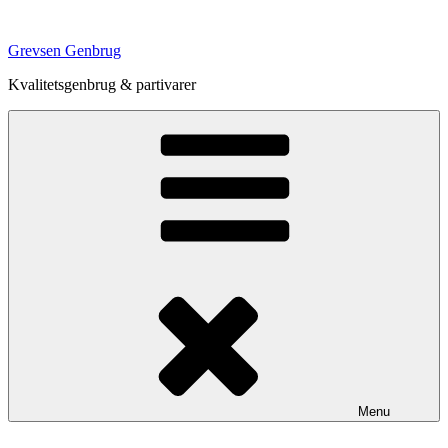
Videre
til
Grevsen Genbrug
indhold
Kvalitetsgenbrug & partivarer
Menu