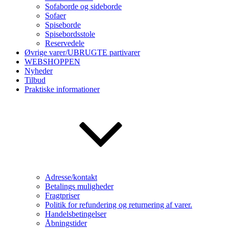
Sofaborde og sideborde
Sofaer
Spiseborde
Spisebordsstole
Reservedele
Øvrige varer/UBRUGTE partivarer
WEBSHOPPEN
Nyheder
Tilbud
Praktiske informationer
Adresse/kontakt
Betalings muligheder
Fragtpriser
Politik for refundering og returnering af varer.
Handelsbetingelser
Åbningstider