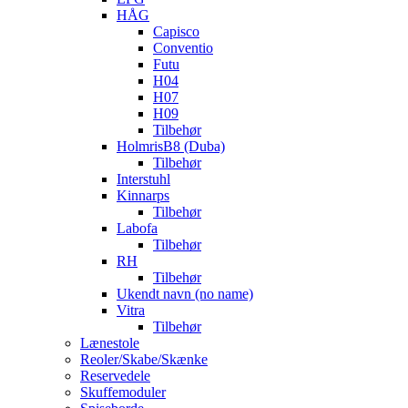
HÅG
Capisco
Conventio
Futu
H04
H07
H09
Tilbehør
HolmrisB8 (Duba)
Tilbehør
Interstuhl
Kinnarps
Tilbehør
Labofa
Tilbehør
RH
Tilbehør
Ukendt navn (no name)
Vitra
Tilbehør
Lænestole
Reoler/Skabe/Skænke
Reservedele
Skuffemoduler