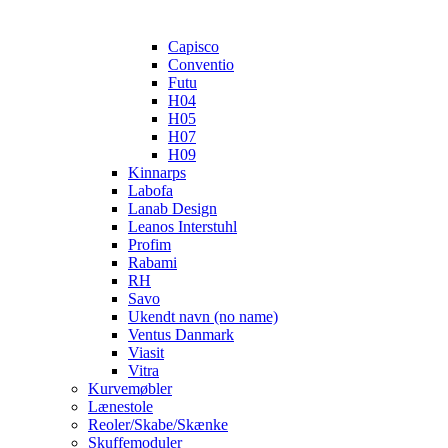
Capisco
Conventio
Futu
H04
H05
H07
H09
Kinnarps
Labofa
Lanab Design
Leanos Interstuhl
Profim
Rabami
RH
Savo
Ukendt navn (no name)
Ventus Danmark
Viasit
Vitra
Kurvemøbler
Lænestole
Reoler/Skabe/Skænke
Skuffemoduler