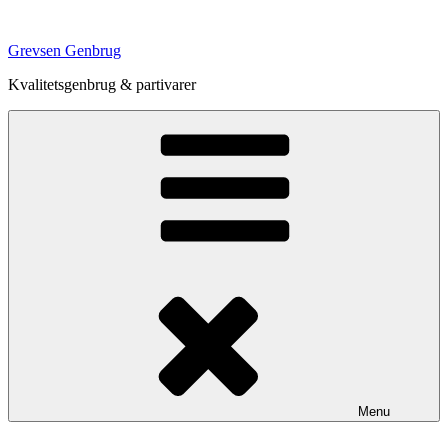
Videre
til
Grevsen Genbrug
indhold
Kvalitetsgenbrug & partivarer
Menu