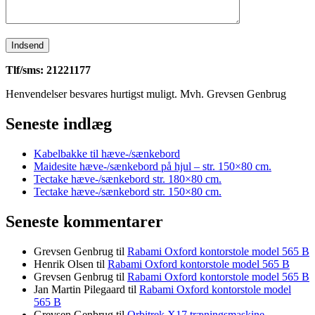
Tlf/sms: 21221177
Henvendelser besvares hurtigst muligt. Mvh. Grevsen Genbrug
Seneste indlæg
Kabelbakke til hæve-/sænkebord
Maidesite hæve-/sænkebord på hjul – str. 150×80 cm.
Tectake hæve-/sænkebord str. 180×80 cm.
Tectake hæve-/sænkebord str. 150×80 cm.
Seneste kommentarer
Grevsen Genbrug
til
Rabami Oxford kontorstole model 565 B
Henrik Olsen
til
Rabami Oxford kontorstole model 565 B
Grevsen Genbrug
til
Rabami Oxford kontorstole model 565 B
Jan Martin Pilegaard
til
Rabami Oxford kontorstole model
565 B
Grevsen Genbrug
til
Orbitrek X17 træningsmaskine