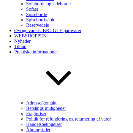
Sofaborde og sideborde
Sofaer
Spiseborde
Spisebordsstole
Reservedele
Øvrige varer/UBRUGTE partivarer
WEBSHOPPEN
Nyheder
Tilbud
Praktiske informationer
Adresse/kontakt
Betalings muligheder
Fragtpriser
Politik for refundering og returnering af varer.
Handelsbetingelser
Åbningstider