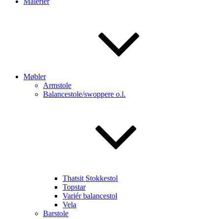
Malerier
Møbler
Armstole
Balancestole/swoppere o.l.
Thatsit Stokkestol
Topstar
Variér balancestol
Vela
Barstole