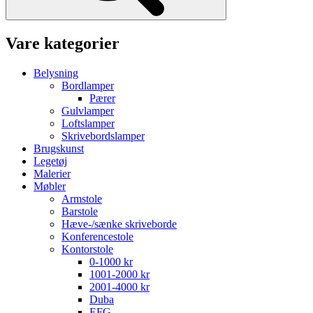
Vare kategorier
Belysning
Bordlamper
Pærer
Gulvlamper
Loftslamper
Skrivebordslamper
Brugskunst
Legetøj
Malerier
Møbler
Armstole
Barstole
Hæve-/sænke skriveborde
Konferencestole
Kontorstole
0-1000 kr
1001-2000 kr
2001-4000 kr
Duba
EFG