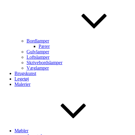
Bordlamper
Pærer
Gulvlamper
Loftslamper
Skrivebordslamper
Væglamper
Brugskunst
Legetøj
Malerier
Møbler