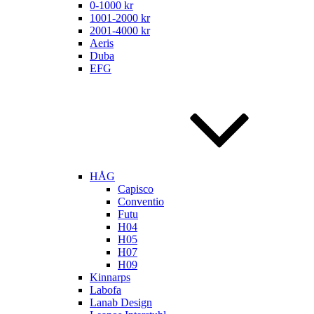
0-1000 kr
1001-2000 kr
2001-4000 kr
Aeris
Duba
EFG
HÅG
Capisco
Conventio
Futu
H04
H05
H07
H09
Kinnarps
Labofa
Lanab Design