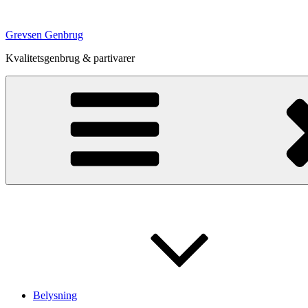
Videre
til
Grevsen Genbrug
indhold
Kvalitetsgenbrug & partivarer
Belysning