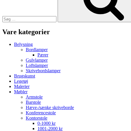
Vare kategorier
Belysning
Bordlamper
Pærer
Gulvlamper
Loftslamper
Skrivebordslamper
Brugskunst
Legetøj
Malerier
Møbler
Armstole
Barstole
Hæve-/sænke skriveborde
Konferencestole
Kontorstole
0-1000 kr
1001-2000 kr