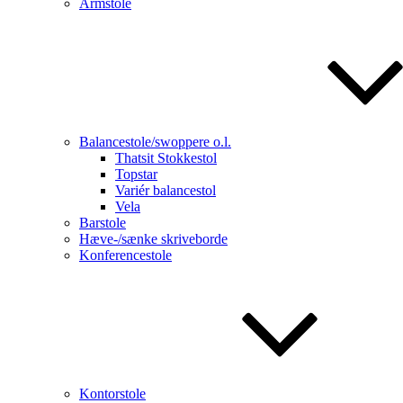
Armstole
Balancestole/swoppere o.l.
Thatsit Stokkestol
Topstar
Variér balancestol
Vela
Barstole
Hæve-/sænke skriveborde
Konferencestole
Kontorstole