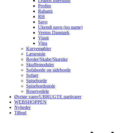
Leanos Interstuhl
Profim
Rabami
RH
Savo
Ukendt navn (no name)
Ventus Danmark
Viasit
Vitra
Kurvemøbler
Lænestole
Reoler/Skabe/Skænke
Skuffemoduler
Sofaborde og sideborde
Sofaer
Spiseborde
Spisebordsstole
Reservedele
Øvrige varer/UBRUGTE partivarer
WEBSHOPPEN
Nyheder
Tilbud