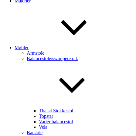
Malerier
Møbler
Armstole
Balancestole/swoppere o.l.
Thatsit Stokkestol
Topstar
Variér balancestol
Vela
Barstole