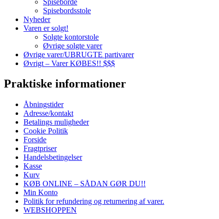
Spiseborde
Spisebordsstole
Nyheder
Varen er solgt!
Solgte kontorstole
Øvrige solgte varer
Øvrige varer/UBRUGTE partivarer
Øvrigt – Varer KØBES!! $$$
Praktiske informationer
Åbningstider
Adresse/kontakt
Betalings muligheder
Cookie Politik
Forside
Fragtpriser
Handelsbetingelser
Kasse
Kurv
KØB ONLINE – SÅDAN GØR DU!!
Min Konto
Politik for refundering og returnering af varer.
WEBSHOPPEN