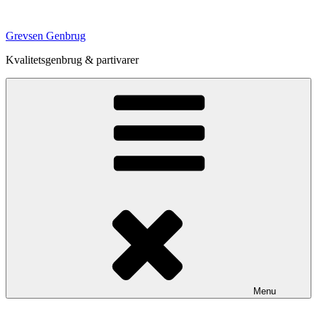
Videre
til
Grevsen Genbrug
indhold
Kvalitetsgenbrug & partivarer
Menu