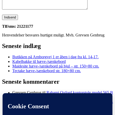
Tlf/sms: 21221177
Henvendelser besvares hurtigst muligt. Mvh. Grevsen Genbrug
Seneste indlæg
Butikken på Arnborgvej 1 er åben i dag fra kl. 14-17.
Kabelbakke til hæve-/sænkebord
Maidesite hæve-/sænkebord på hjul – str. 150×80 cm.
Tectake hæve-/sænkebord str. 180×80 cm.
Seneste kommentarer
Grevsen Genbrug
til
Rabami Oxford kontorstole model 565 B
Henrik Olsen
til
Rabami Oxford kontorstole model 565 B
Grevsen Genbrug
til
Rabami Oxford kontorstole model 565 B
Jan Martin Pilegaard
til
Rabami Oxford kontorstole model
565 B