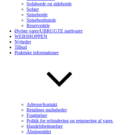
Sofaborde og sideborde
Sofaer
Spiseborde
Spisebordsstole
Reservedele
Øvrige varer/UBRUGTE partivarer
WEBSHOPPEN
Nyheder
Tilbud
Praktiske informationer
Adresse/kontakt
Betalings muligheder
Fragtpriser
Politik for refundering og returnering af varer.
Handelsbetingelser
Åbningstider