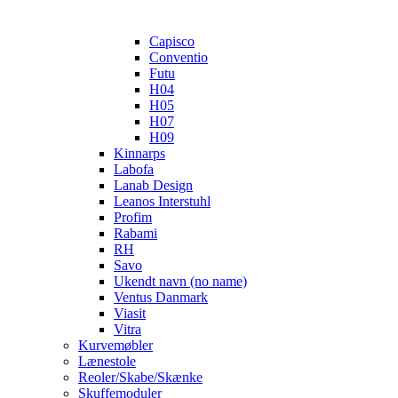
Capisco
Conventio
Futu
H04
H05
H07
H09
Kinnarps
Labofa
Lanab Design
Leanos Interstuhl
Profim
Rabami
RH
Savo
Ukendt navn (no name)
Ventus Danmark
Viasit
Vitra
Kurvemøbler
Lænestole
Reoler/Skabe/Skænke
Skuffemoduler