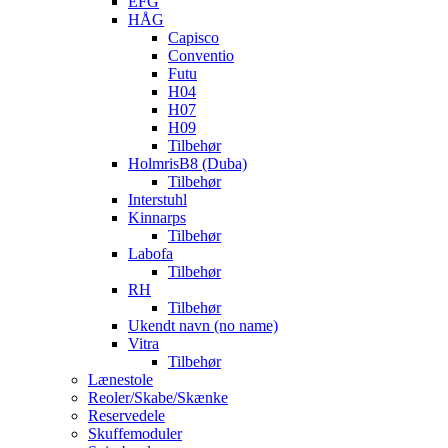
EFG
HÅG
Capisco
Conventio
Futu
H04
H07
H09
Tilbehør
HolmrisB8 (Duba)
Tilbehør
Interstuhl
Kinnarps
Tilbehør
Labofa
Tilbehør
RH
Tilbehør
Ukendt navn (no name)
Vitra
Tilbehør
Lænestole
Reoler/Skabe/Skænke
Reservedele
Skuffemoduler