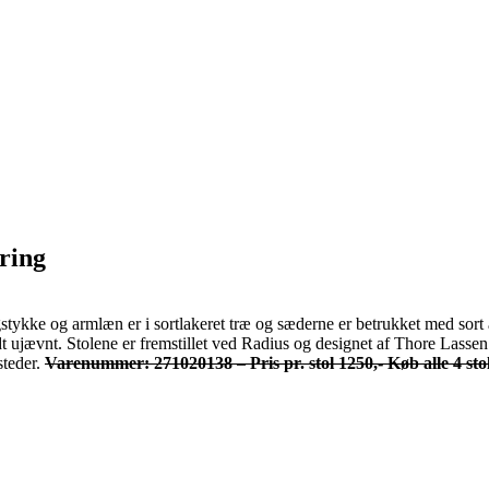
ring
tykke og armlæn er i sortlakeret træ og sæderne er betrukket med sort al
 lidt ujævnt. Stolene er fremstillet ved Radius og designet af Thore Lass
steder.
Varenummer: 271020138
–
Pris pr. stol 1250,- Køb alle 4 sto