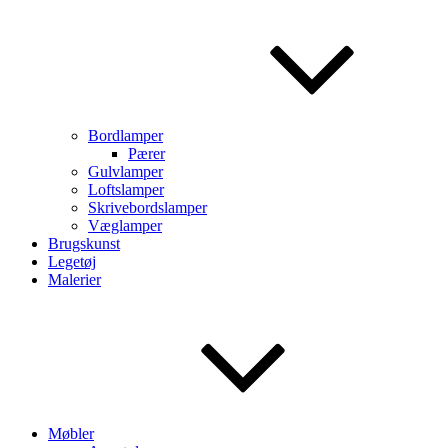
Bordlamper
Pærer
Gulvlamper
Loftslamper
Skrivebordslamper
Væglamper
Brugskunst
Legetøj
Malerier
Møbler