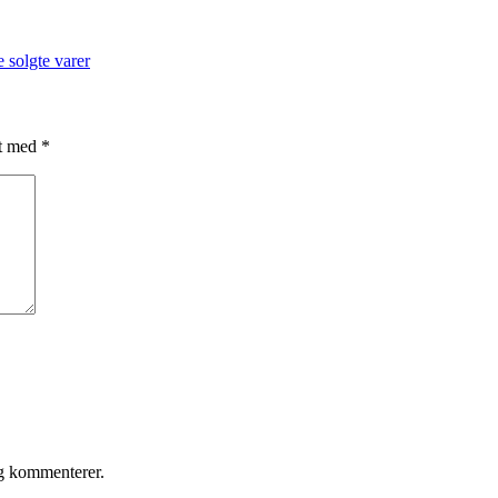
 solgte varer
et med
*
eg kommenterer.