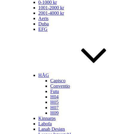
0-1000 kr
1001-2000 kr
2001-4000 kr
Aeris
Duba
EFG
HÅG
Capisco
Conventio
Futu
H04
H05
H07
H09
Kinnarps
Labofa
Lanab Design