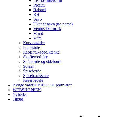
Leanos Interstuhl
Profim
Rabami
RH
Savo
Ukendt navn (no name)
Ventus Danmark
Viasit
Vitra
Kurvemøbler
Lænestole
Reoler/Skabe/Skænke
Skuffemoduler
Sofaborde og sideborde
Sofaer
Spiseborde
Spisebordsstole
Reservedele
Øvrige varer/UBRUGTE partivarer
WEBSHOPPEN
Nyheder
Tilbud