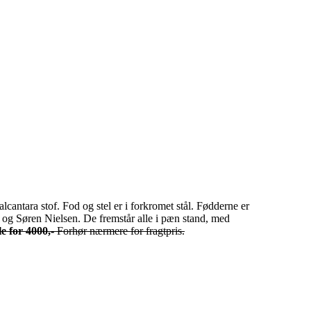
cantara stof. Fod og stel er i forkromet stål. Fødderne er
en og Søren Nielsen. De fremstår alle i pæn stand, med
le for 4000,-
Forhør nærmere for fragtpris.