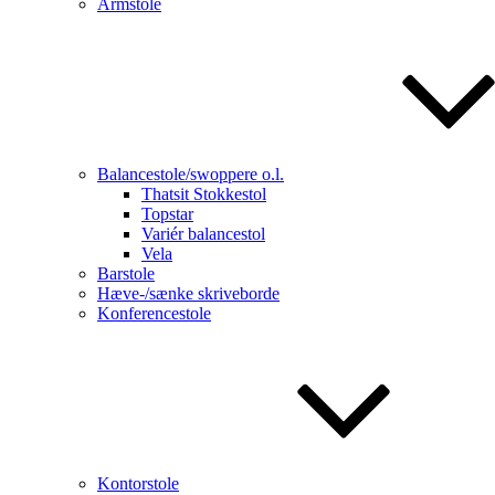
Armstole
Balancestole/swoppere o.l.
Thatsit Stokkestol
Topstar
Variér balancestol
Vela
Barstole
Hæve-/sænke skriveborde
Konferencestole
Kontorstole