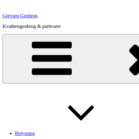
Videre
til
Grevsen Genbrug
indhold
Kvalitetsgenbrug & partivarer
Belysning