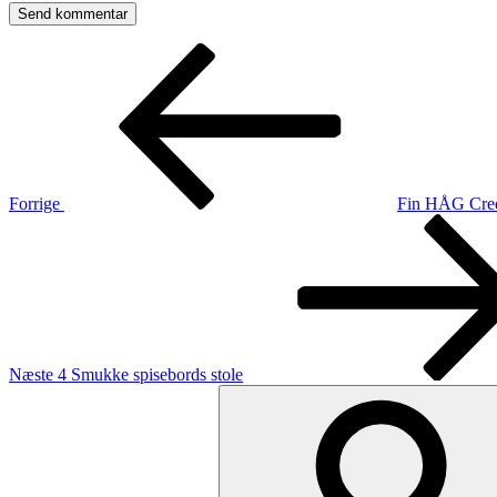
Indlægsnavigation
Forrige
indlæg
Forrige
Fin HÅG Credo
Næste
indlæg
Næste
4 Smukke spisebords stole
Søg
efter: