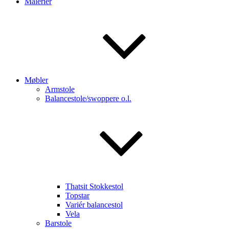
Malerier
Møbler
Armstole
Balancestole/swoppere o.l.
Thatsit Stokkestol
Topstar
Variér balancestol
Vela
Barstole