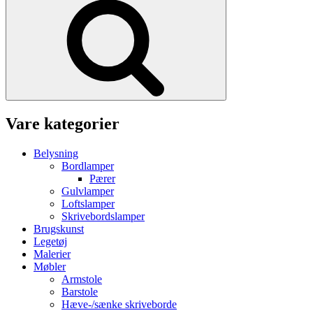
Vare kategorier
Belysning
Bordlamper
Pærer
Gulvlamper
Loftslamper
Skrivebordslamper
Brugskunst
Legetøj
Malerier
Møbler
Armstole
Barstole
Hæve-/sænke skriveborde