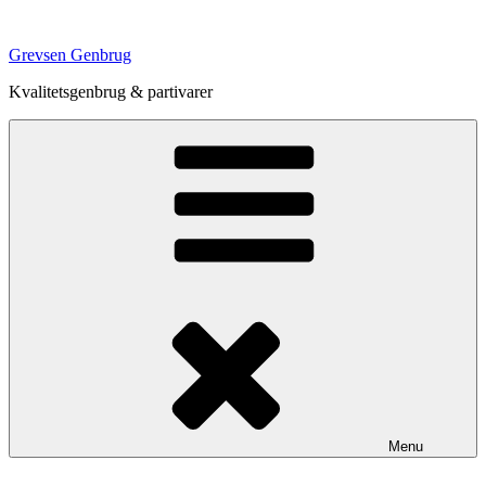
Videre
til
Grevsen Genbrug
indhold
Kvalitetsgenbrug & partivarer
Menu