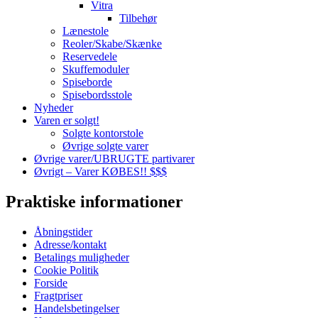
Vitra
Tilbehør
Lænestole
Reoler/Skabe/Skænke
Reservedele
Skuffemoduler
Spiseborde
Spisebordsstole
Nyheder
Varen er solgt!
Solgte kontorstole
Øvrige solgte varer
Øvrige varer/UBRUGTE partivarer
Øvrigt – Varer KØBES!! $$$
Praktiske informationer
Åbningstider
Adresse/kontakt
Betalings muligheder
Cookie Politik
Forside
Fragtpriser
Handelsbetingelser