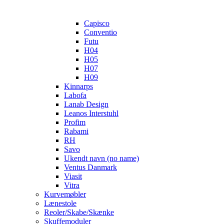
Capisco
Conventio
Futu
H04
H05
H07
H09
Kinnarps
Labofa
Lanab Design
Leanos Interstuhl
Profim
Rabami
RH
Savo
Ukendt navn (no name)
Ventus Danmark
Viasit
Vitra
Kurvemøbler
Lænestole
Reoler/Skabe/Skænke
Skuffemoduler