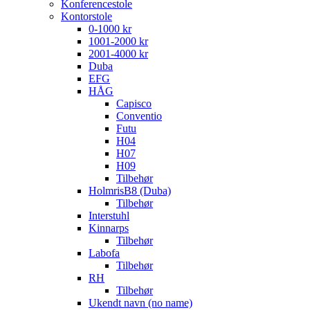
Konferencestole
Kontorstole
0-1000 kr
1001-2000 kr
2001-4000 kr
Duba
EFG
HÅG
Capisco
Conventio
Futu
H04
H07
H09
Tilbehør
HolmrisB8 (Duba)
Tilbehør
Interstuhl
Kinnarps
Tilbehør
Labofa
Tilbehør
RH
Tilbehør
Ukendt navn (no name)