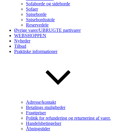
Sofaborde og sideborde
Sofaer
Spiseborde
Spisebordsstole
Reservedele
Øvrige varer/UBRUGTE partivarer
WEBSHOPPEN
Nyheder
Tilbud
Praktiske informationer
Adresse/kontakt
Betalings muligheder
Fragtpriser
Politik for refundering og returnering af varer.
Handelsbetingelser
Åbningstider