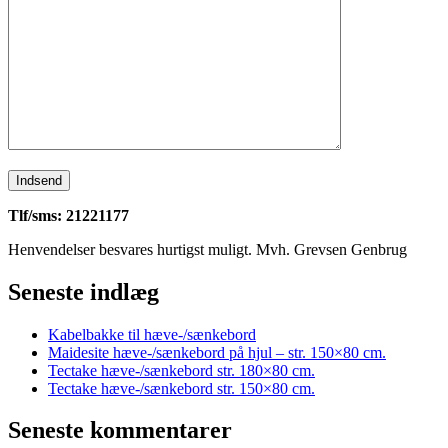
Tlf/sms: 21221177
Henvendelser besvares hurtigst muligt. Mvh. Grevsen Genbrug
Seneste indlæg
Kabelbakke til hæve-/sænkebord
Maidesite hæve-/sænkebord på hjul – str. 150×80 cm.
Tectake hæve-/sænkebord str. 180×80 cm.
Tectake hæve-/sænkebord str. 150×80 cm.
Seneste kommentarer