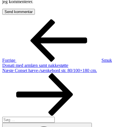
jeg kommenterer.
Indlægsnavigation
Forrige
indlæg
Forrige
Smuk
Donati med armlæn samt nakkestøtte
Næste
Næste
Conset hæve-/sænkebord str. 80/100×180 cm.
indlæg
Søg
efter:
Søg