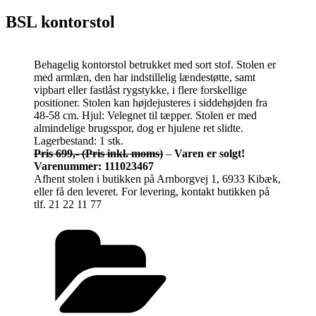
BSL kontorstol
Behagelig kontorstol betrukket med sort stof. Stolen er
med armlæn, den har indstillelig lændestøtte, samt
vipbart eller fastlåst rygstykke, i flere forskellige
positioner. Stolen kan højdejusteres i siddehøjden fra
48-58 cm. Hjul: Velegnet til tæpper. Stolen er med
almindelige brugsspor, dog er hjulene ret slidte.
Lagerbestand: 1 stk.
Pris 699,-
(Pris inkl. moms)
–
Varen er solgt!
Varenummer: 111023467
Afhent stolen i butikken på Arnborgvej 1, 6933 Kibæk,
eller få den leveret. For levering, kontakt butikken på
tlf. 21 22 11 77
Kategorier