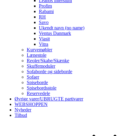
Leanos Interstuhl
Profim
Rabami
RH
Savo
Ukendt navn (no name)
Ventus Danmark
Viasit
Vitra
Kurvemøbler
Lænestole
Reoler/Skabe/Skænke
Skuffemoduler
Sofaborde og sideborde
Sofaer
Spiseborde
Spisebordsstole
Reservedele
Øvrige varer/UBRUGTE partivarer
WEBSHOPPEN
Nyheder
Tilbud