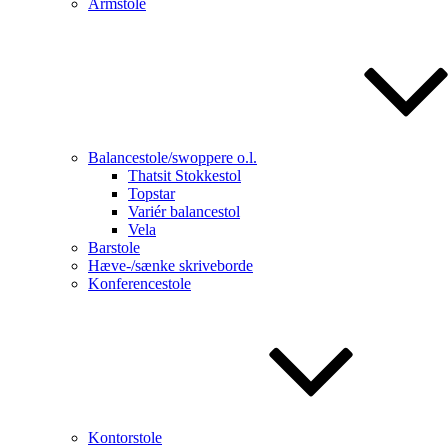
Armstole
Balancestole/swoppere o.l.
Thatsit Stokkestol
Topstar
Variér balancestol
Vela
Barstole
Hæve-/sænke skriveborde
Konferencestole
Kontorstole