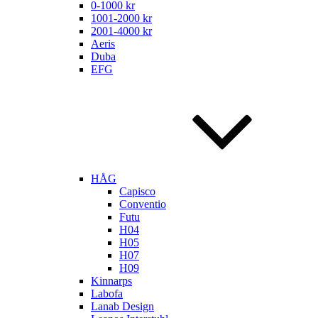
0-1000 kr
1001-2000 kr
2001-4000 kr
Aeris
Duba
EFG
HÅG
Capisco
Conventio
Futu
H04
H05
H07
H09
Kinnarps
Labofa
Lanab Design