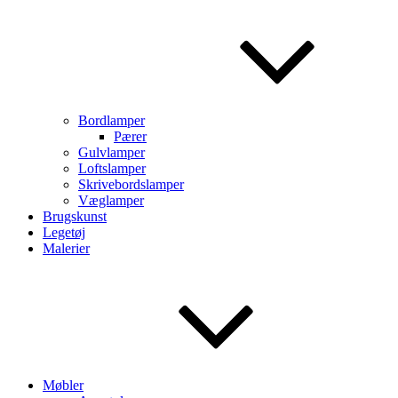
Bordlamper
Pærer
Gulvlamper
Loftslamper
Skrivebordslamper
Væglamper
Brugskunst
Legetøj
Malerier
Møbler