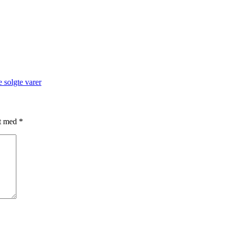
 solgte varer
et med
*