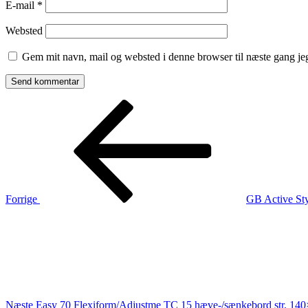
E-mail
*
Websted
Gem mit navn, mail og websted i denne browser til næste gang j
Indlægsnavigation
Forrige
indlæg
Forrige
GB Active Sty
Næste
indlæg
Næste
Easy 70 Flexiform/Adjustme TC 15 hæve-/sænkebord str. 14