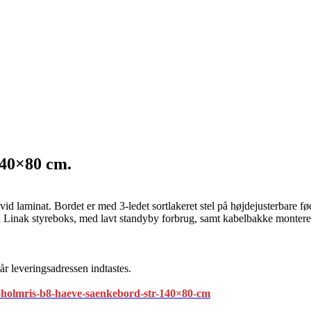
140×80 cm.
 laminat. Bordet er med 3-ledet sortlakeret stel på højdejusterbare fød
 Linak styreboks, med lavt standyby forbrug, samt kabelbakke montere
år leveringsadressen indtastes.
-holmris-b8-haeve-saenkebord-str-140×80-cm