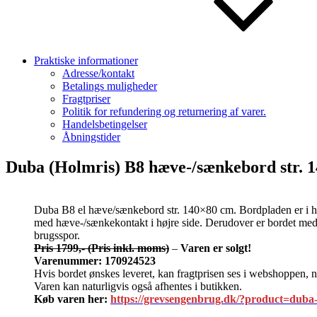
Praktiske informationer
Adresse/kontakt
Betalings muligheder
Fragtpriser
Politik for refundering og returnering af varer.
Handelsbetingelser
Åbningstider
Duba (Holmris) B8 hæve-/sænkebord str. 
Duba B8 el hæve/sænkebord str. 140×80 cm. Bordpladen er i hvid
med hæve-/sænkekontakt i højre side. Derudover er bordet med
brugsspor.
Pris 1799,- (Pris inkl. moms)
–
Varen er solgt!
Varenummer: 170924523
Hvis bordet ønskes leveret, kan fragtprisen ses i webshoppen, n
Varen kan naturligvis også afhentes i butikken.
Køb varen her:
https://grevsengenbrug.dk/?product=duba