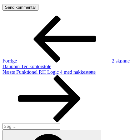
Indlægsnavigation
Forrige
indlæg
Forrige
2 skønne
Dauphin Tec kontorstole
Næste
Næste
Funktionel RH Logic 4 med nakkestøtte
indlæg
Søg
efter:
Søg