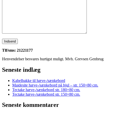
Tlf/sms: 21221177
Henvendelser besvares hurtigst muligt. Mvh. Grevsen Genbrug
Seneste indlæg
Kabelbakke til hæve-/sænkebord
Maidesite hæve-/sænkebord på hjul – str. 150×80 cm.
Tectake hæve-/sænkebord str. 180×80 cm.
Tectake hæve-/sænkebord str. 150×80 cm.
Seneste kommentarer