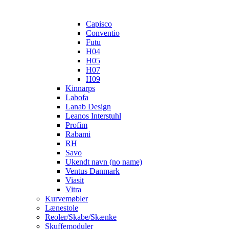
Capisco
Conventio
Futu
H04
H05
H07
H09
Kinnarps
Labofa
Lanab Design
Leanos Interstuhl
Profim
Rabami
RH
Savo
Ukendt navn (no name)
Ventus Danmark
Viasit
Vitra
Kurvemøbler
Lænestole
Reoler/Skabe/Skænke
Skuffemoduler