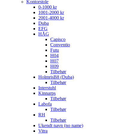
Kontorstole
0-1000 kr
1001-2000 kr
2001-4000 kr
Duba
EFG
HÅG
Capisco
Conventio
Futu
H04
H07
H09
Tilbehør
HolmrisB8 (Duba)
Tilbehør
Interstuhl
Kinnarps
Tilbehør
Labofa
Tilbehør
RH
Tilbehør
Ukendt navn (no name)
Vitra