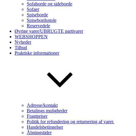
Sofaborde og sideborde
Sofaer
Spiseborde
Spisebordsstole
Reservedele
Øvrige varer/UBRUGTE partivarer
WEBSHOPPEN
Nyheder
Tilbud
Praktiske informationer
Adresse/kontakt
Betalings muligheder
Fragtpriser
Politik for refundering og returnering af varer.
Handelsbetingelser
Åbningstider