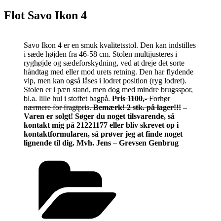
Flot Savo Ikon 4
Savo Ikon 4 er en smuk kvalitetsstol. Den kan indstilles
i sæde højden fra 46-58 cm. Stolen multijusteres i
ryghøjde og sædeforskydning, ved at dreje det sorte
håndtag med eller mod urets retning. Den har flydende
vip, men kan også låses i lodret position (ryg lodret).
Stolen er i pæn stand, men dog med mindre brugsspor,
bl.a. lille hul i stoffet bagpå.
Pris 1100,-
Forhør
nærmere for fragtpris.
Bemærk! 2 stk. på lager!!!
–
Varen er solgt! Søger du noget tilsvarende, så
kontakt mig på 21221177 eller bliv skrevet op i
kontaktformularen, så prøver jeg at finde noget
lignende til dig. Mvh. Jens – Grevsen Genbrug
Kategorier