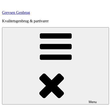
Videre
til
Grevsen Genbrug
indhold
Kvalitetsgenbrug & partivarer
Menu