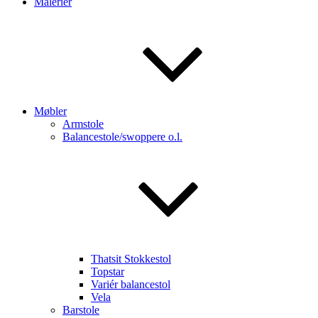
Malerier
Møbler
Armstole
Balancestole/swoppere o.l.
Thatsit Stokkestol
Topstar
Variér balancestol
Vela
Barstole