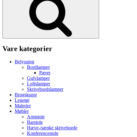
Vare kategorier
Belysning
Bordlamper
Pærer
Gulvlamper
Loftslamper
Skrivebordslamper
Brugskunst
Legetøj
Malerier
Møbler
Armstole
Barstole
Hæve-/sænke skriveborde
Konferencestole