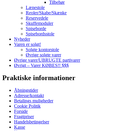
Tilbehør
Lænestole
Reoler/Skabe/Skænke
Reservedele
Skuffemoduler
Spiseborde
Spisebordsstole
Nyheder
Varen er solgt!
Solgte kontorstole
Øvrige solgte varer
Øvrige varer/UBRUGTE partivarer
Øvrigt – Varer KØBES!! $$$
Praktiske informationer
Åbningstider
Adresse/kontakt
Betalings muligheder
Cookie Politik
Forside
Fragtpriser
Handelsbetingelser
Kasse