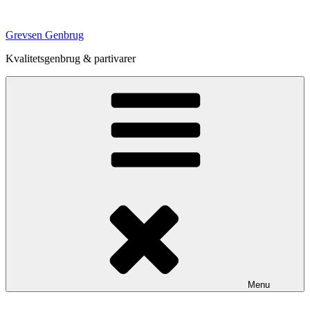
Videre
til
Grevsen Genbrug
indhold
Kvalitetsgenbrug & partivarer
Menu