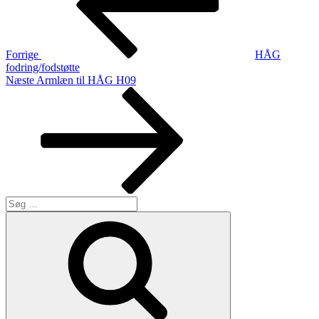
Forrige
HÅG
fodring/fodstøtte
Næste
Næste
Armlæn til HÅG H09
indlæg
Søg
efter:
Søg