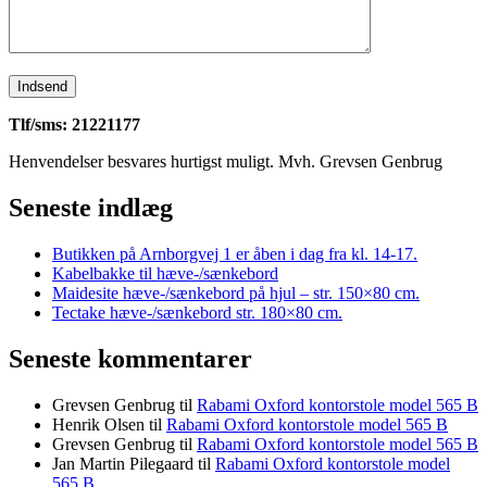
Tlf/sms: 21221177
Henvendelser besvares hurtigst muligt. Mvh. Grevsen Genbrug
Seneste indlæg
Butikken på Arnborgvej 1 er åben i dag fra kl. 14-17.
Kabelbakke til hæve-/sænkebord
Maidesite hæve-/sænkebord på hjul – str. 150×80 cm.
Tectake hæve-/sænkebord str. 180×80 cm.
Seneste kommentarer
Grevsen Genbrug
til
Rabami Oxford kontorstole model 565 B
Henrik Olsen
til
Rabami Oxford kontorstole model 565 B
Grevsen Genbrug
til
Rabami Oxford kontorstole model 565 B
Jan Martin Pilegaard
til
Rabami Oxford kontorstole model
565 B