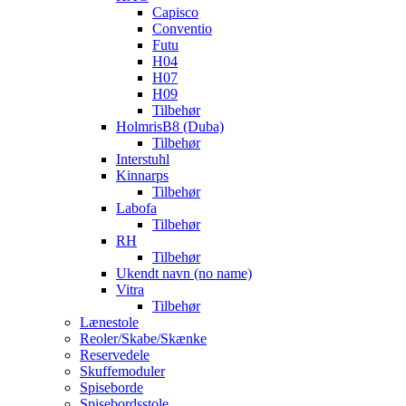
Capisco
Conventio
Futu
H04
H07
H09
Tilbehør
HolmrisB8 (Duba)
Tilbehør
Interstuhl
Kinnarps
Tilbehør
Labofa
Tilbehør
RH
Tilbehør
Ukendt navn (no name)
Vitra
Tilbehør
Lænestole
Reoler/Skabe/Skænke
Reservedele
Skuffemoduler
Spiseborde
Spisebordsstole