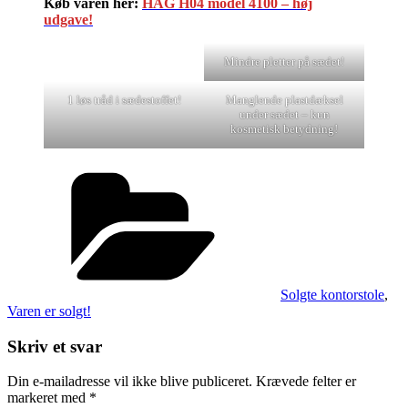
Køb varen her:
HÅG H04 model 4100 – høj
udgave!
Mindre pletter på sædet!
1 løs tråd i sædestoffet!
Manglende plastdæksel
under sædet – kun
kosmetisk betydning!
Kategorier
Solgte kontorstole
,
Varen er solgt!
Skriv et svar
Din e-mailadresse vil ikke blive publiceret.
Krævede felter er
markeret med
*