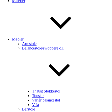
Malerier
Møbler
Armstole
Balancestole/swoppere o.l.
Thatsit Stokkestol
Topstar
Variér balancestol
Vela
Barstole