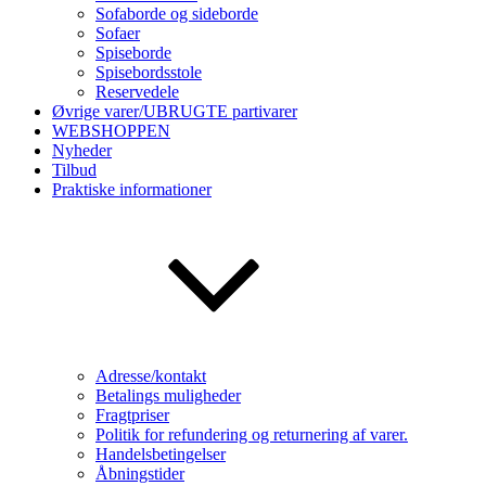
Sofaborde og sideborde
Sofaer
Spiseborde
Spisebordsstole
Reservedele
Øvrige varer/UBRUGTE partivarer
WEBSHOPPEN
Nyheder
Tilbud
Praktiske informationer
Adresse/kontakt
Betalings muligheder
Fragtpriser
Politik for refundering og returnering af varer.
Handelsbetingelser
Åbningstider