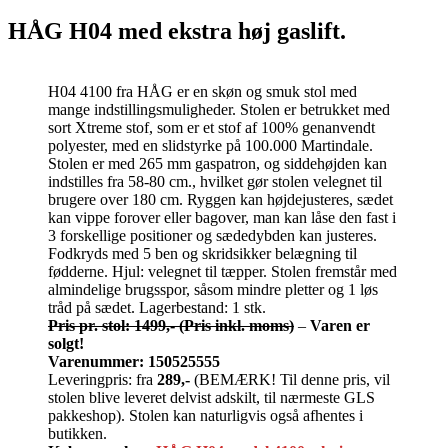
HÅG H04 med ekstra høj gaslift.
H04 4100 fra HÅG er en skøn og smuk stol med
mange indstillingsmuligheder. Stolen er betrukket med
sort Xtreme stof, som er et stof af 100% genanvendt
polyester, med en slidstyrke på 100.000 Martindale.
Stolen er med 265 mm gaspatron, og siddehøjden kan
indstilles fra 58-80 cm., hvilket gør stolen velegnet til
brugere over 180 cm. Ryggen kan højdejusteres, sædet
kan vippe forover eller bagover, man kan låse den fast i
3 forskellige positioner og sædedybden kan justeres.
Fodkryds med 5 ben og skridsikker belægning til
fødderne. Hjul: velegnet til tæpper. Stolen fremstår med
almindelige brugsspor, såsom mindre pletter og 1 løs
tråd på sædet. Lagerbestand: 1 stk.
Pris pr. stol: 1499,-
(Pris inkl. moms)
–
Varen er
solgt!
Varenummer: 150525555
Leveringpris: fra
289,-
(BEMÆRK! Til denne pris, vil
stolen blive leveret delvist adskilt, til nærmeste GLS
pakkeshop). Stolen kan naturligvis også afhentes i
butikken.