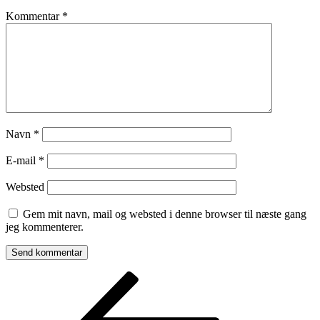
Kommentar
*
Navn
*
E-mail
*
Websted
Gem mit navn, mail og websted i denne browser til næste gang
jeg kommenterer.
Indlægsnavigation
Forrige
indlæg