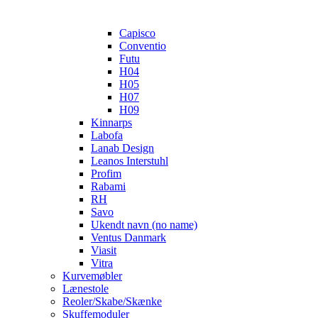
Capisco
Conventio
Futu
H04
H05
H07
H09
Kinnarps
Labofa
Lanab Design
Leanos Interstuhl
Profim
Rabami
RH
Savo
Ukendt navn (no name)
Ventus Danmark
Viasit
Vitra
Kurvemøbler
Lænestole
Reoler/Skabe/Skænke
Skuffemoduler