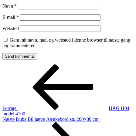
Navn
*
E-mail
*
Websted
Gem mit navn, mail og websted i denne browser til næste gang
jeg kommenterer.
Indlægsnavigation
Forrige
indlæg
Forrige
HÅG H04
model 4100
Næste
Næste
Duba B8 hæve-/sænkebord str. 200×80 cm.
indlæg