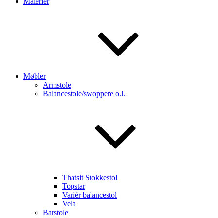
Malerier
Møbler
Armstole
Balancestole/swoppere o.l.
Thatsit Stokkestol
Topstar
Variér balancestol
Vela
Barstole