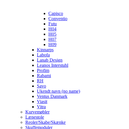
Capisco
Conventio
Futu
H04
H05
H07
H09
Kinnarps
Labofa
Lanab Design
Leanos Interstuhl
Profim
Rabami
RH
Savo
Ukendt navn (no name)
Ventus Danmark
Viasit
Vitra
Kurvemøbler
Lænestole
Reoler/Skabe/Skænke
Skuffemoduler