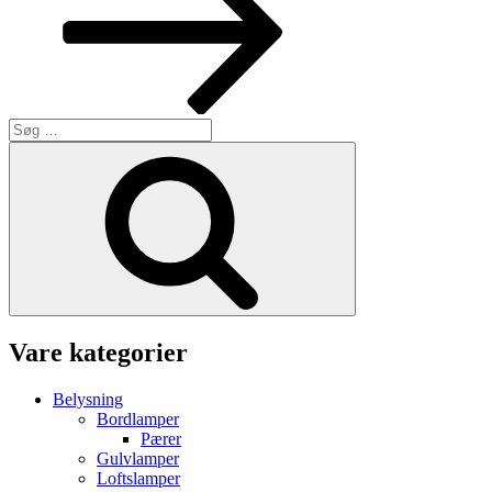
Søg
efter:
Søg
Vare kategorier
Belysning
Bordlamper
Pærer
Gulvlamper
Loftslamper