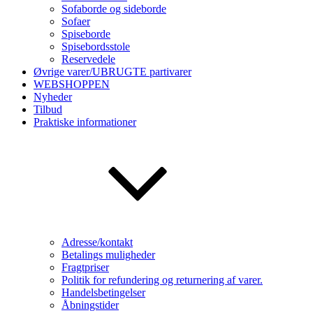
Sofaborde og sideborde
Sofaer
Spiseborde
Spisebordsstole
Reservedele
Øvrige varer/UBRUGTE partivarer
WEBSHOPPEN
Nyheder
Tilbud
Praktiske informationer
Adresse/kontakt
Betalings muligheder
Fragtpriser
Politik for refundering og returnering af varer.
Handelsbetingelser
Åbningstider