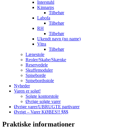
Interstuhl
Kinnarps
Tilbehør
Labofa
Tilbehør
RH
Tilbehør
Ukendt navn (no name)
Vitra
Tilbehør
Lænestole
Reoler/Skabe/Skænke
Reservedele
Skuffemoduler
Spiseborde
Spisebordsstole
Nyheder
Varen er solgt!
Solgte kontorstole
Øvrige solgte varer
Øvrige varer/UBRUGTE partivarer
Øvrigt – Varer KØBES!! $$$
Praktiske informationer