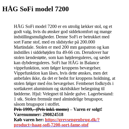
HÅG SoFi model 7200
HÅG SoFi model 7200 er en utrolig lækker stol, og et
godt valg, hvis du ønsker god siddekomfort og mange
indstillingsmuligheder. Denne SoFi er betrukket med
sort Fame stof, med en slidstyrke på 200.000
Martindale. Stolen er med 200 mm gaspatron og kan
indstilles i siddehøjden fra 49-66 cm. Derudover har
stolen lændestøtte, som kan højdereguleres, og sædet
kan dybdereguleres. SoFi har HÅG in Balance
vippefunktion, som følger kroppens bevægelser.
Vippefunktion kan låses, hvis dette ønskes, men det
anbefales ikke, da det er bedst for kroppens holdning, at
stolen følger med éns bevægelser. Fembenet fodkryds i
sortlakeret aluminium og skridsikker belægning til
fødderne. Hjul: Velegnet til hårde gulve. Lagerbestand:
1 stk. Stolen fremstår med almindelige brugsspor,
såsom brugsspor i stoffet.
Pris 1999,-
(Pris inkl. moms)
–
Varen er solgt!
Varenummer: 290824518
Køb varen her:
https://grevsengenbrug.dk/?
product=haag-sofi-7200-sort-fame-stof