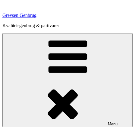
Videre
til
Grevsen Genbrug
indhold
Kvalitetsgenbrug & partivarer
Menu