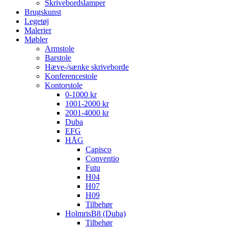
Skrivebordslamper
Brugskunst
Legetøj
Malerier
Møbler
Armstole
Barstole
Hæve-/sænke skriveborde
Konferencestole
Kontorstole
0-1000 kr
1001-2000 kr
2001-4000 kr
Duba
EFG
HÅG
Capisco
Conventio
Futu
H04
H07
H09
Tilbehør
HolmrisB8 (Duba)
Tilbehør