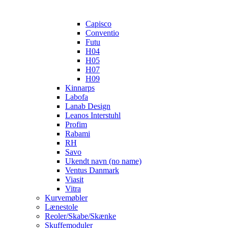
Capisco
Conventio
Futu
H04
H05
H07
H09
Kinnarps
Labofa
Lanab Design
Leanos Interstuhl
Profim
Rabami
RH
Savo
Ukendt navn (no name)
Ventus Danmark
Viasit
Vitra
Kurvemøbler
Lænestole
Reoler/Skabe/Skænke
Skuffemoduler