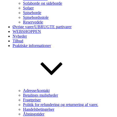
Sofaborde og sideborde
Sofaer
Spiseborde
Spisebordsstole
Reservedele
Øvrige varer/UBRUGTE partivarer
WEBSHOPPEN
Nyheder
Tilbud
Praktiske informationer
Adresse/kontakt
Betalings muligheder
Fragtpriser
Politik for refundering og returnering af varer.
Handelsbetingelser
Åbningstider