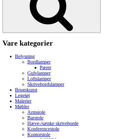
Vare kategorier
Belysning
Bordlamper
Pærer
Gulvlamper
Loftslamper
Skrivebordslamper
Brugskunst
Legetøj
Malerier
Møbler
Armstole
Barstole
Hæve-/sænke skriveborde
Konferencestole
Kontorstole