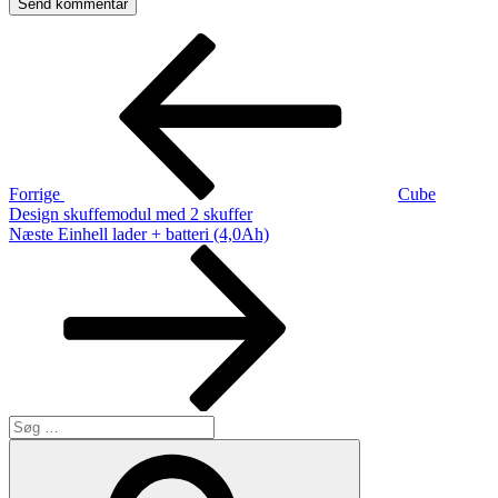
Indlægsnavigation
Forrige
indlæg
Forrige
Cube
Design skuffemodul med 2 skuffer
Næste
Næste
Einhell lader + batteri (4,0Ah)
indlæg
Søg
efter:
Søg