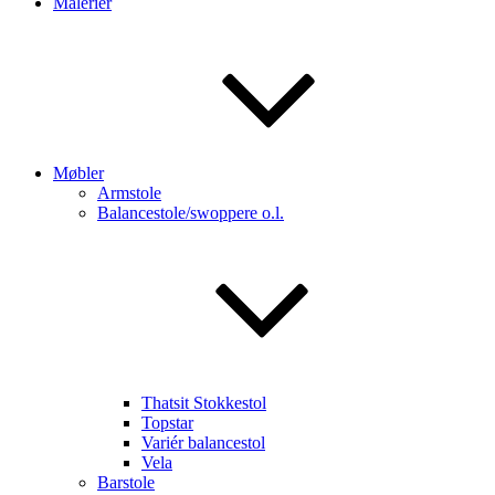
Malerier
Møbler
Armstole
Balancestole/swoppere o.l.
Thatsit Stokkestol
Topstar
Variér balancestol
Vela
Barstole