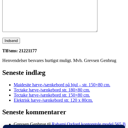
Tlf/sms: 21221177
Henvendelser besvares hurtigst muligt. Mvh. Grevsen Genbrug
Seneste indlæg
Maidesite hæve-/sænkebord på hjul – str. 150×80 cm.
Tectake hæve-/sænkebord str. 180×80 cm.
Tectake hæve-/sænkebord str. 150×80 cm.
Elektrisk hæve-/sænkebord str. 120 x 80cm.
Seneste kommentarer
Grevsen Genbrug
til
Rabami Oxford kontorstole model 565 B