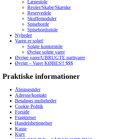
Lænestole
Reoler/Skabe/Skænke
Reservedele
Skuffemoduler
Spiseborde
Spisebordsstole
Nyheder
Varen er solgt!
Solgte kontorstole
Øvrige solgte varer
Øvrige varer/UBRUGTE partivarer
Øvrigt – Varer KØBES!! $$$
Praktiske informationer
Åbningstider
Adresse/kontakt
Betalings muligheder
Cookie Politik
Forside
Fragtpriser
Handelsbetingelser
Kasse
Kurv