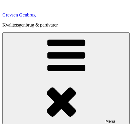
Videre
til
Grevsen Genbrug
indhold
Kvalitetsgenbrug & partivarer
Menu