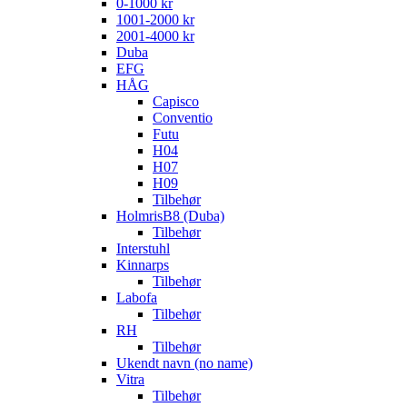
0-1000 kr
1001-2000 kr
2001-4000 kr
Duba
EFG
HÅG
Capisco
Conventio
Futu
H04
H07
H09
Tilbehør
HolmrisB8 (Duba)
Tilbehør
Interstuhl
Kinnarps
Tilbehør
Labofa
Tilbehør
RH
Tilbehør
Ukendt navn (no name)
Vitra
Tilbehør