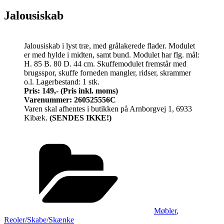
Jalousiskab
Jalousiskab i lyst træ, med grålakerede flader. Modulet
er med hylde i midten, samt bund. Modulet har flg. mål:
H. 85 B. 80 D. 44 cm. Skuffemodulet fremstår med
brugsspor, skuffe forneden mangler, ridser, skrammer
o.l. Lagerbestand: 1 stk.
Pris: 149,-
(Pris inkl. moms)
Varenummer: 260525556C
Varen skal afhentes i butikken på Arnborgvej 1, 6933
Kibæk.
(SENDES IKKE!)
Kategorier
Møbler
,
Reoler/Skabe/Skænke