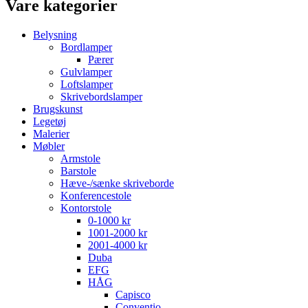
Vare kategorier
Belysning
Bordlamper
Pærer
Gulvlamper
Loftslamper
Skrivebordslamper
Brugskunst
Legetøj
Malerier
Møbler
Armstole
Barstole
Hæve-/sænke skriveborde
Konferencestole
Kontorstole
0-1000 kr
1001-2000 kr
2001-4000 kr
Duba
EFG
HÅG
Capisco
Conventio