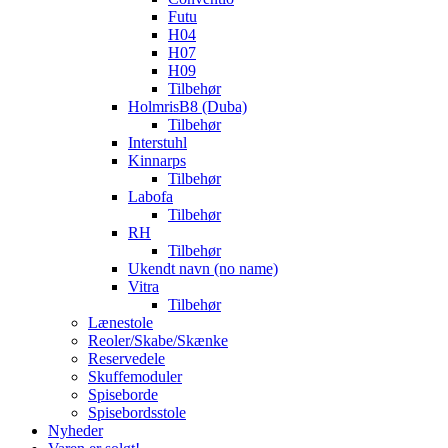
Futu
H04
H07
H09
Tilbehør
HolmrisB8 (Duba)
Tilbehør
Interstuhl
Kinnarps
Tilbehør
Labofa
Tilbehør
RH
Tilbehør
Ukendt navn (no name)
Vitra
Tilbehør
Lænestole
Reoler/Skabe/Skænke
Reservedele
Skuffemoduler
Spiseborde
Spisebordsstole
Nyheder