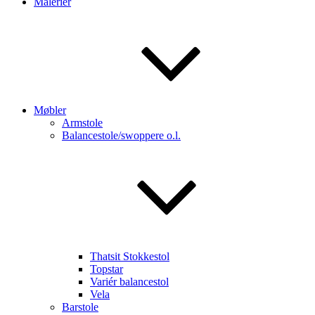
Malerier
Møbler
Armstole
Balancestole/swoppere o.l.
Thatsit Stokkestol
Topstar
Variér balancestol
Vela
Barstole