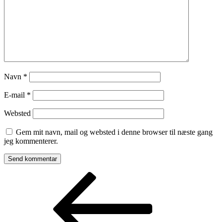
Navn
*
E-mail
*
Websted
Gem mit navn, mail og websted i denne browser til næste gang
jeg kommenterer.
Indlægsnavigation
Forrige
indlæg