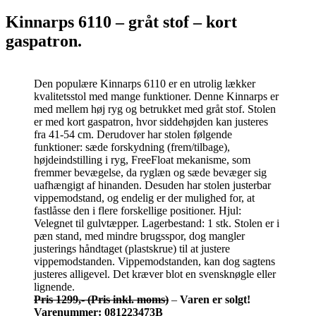
Kinnarps 6110 – gråt stof – kort
gaspatron.
Den populære Kinnarps 6110 er en utrolig lækker
kvalitetsstol med mange funktioner. Denne Kinnarps er
med mellem høj ryg og betrukket med gråt stof. Stolen
er med kort gaspatron, hvor siddehøjden kan justeres
fra 41-54 cm. Derudover har stolen følgende
funktioner: sæde forskydning (frem/tilbage),
højdeindstilling i ryg, FreeFloat mekanisme, som
fremmer bevægelse, da ryglæn og sæde bevæger sig
uafhængigt af hinanden. Desuden har stolen justerbar
vippemodstand, og endelig er der mulighed for, at
fastlåsse den i flere forskellige positioner. Hjul:
Velegnet til gulvtæpper. Lagerbestand: 1 stk. Stolen er i
pæn stand, med mindre brugsspor, dog mangler
justerings håndtaget (plastskrue) til at justere
vippemodstanden. Vippemodstanden, kan dog sagtens
justeres alligevel. Det kræver blot en svensknøgle eller
lignende.
Pris 1299,- (Pris inkl. moms)
–
Varen er solgt!
Varenummer: 081223473B