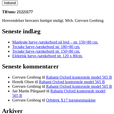
Tlf/sms: 21221177
Henvendelser besvares hurtigst muligt. Mvh. Grevsen Genbrug
Seneste indlæg
Maidesite hæve-/sænkebord på hjul – str. 150×80 cm.
Tectake hæve-/sænkebord str. 180×80 cm.
Tectake hæve-/sænkebord str. 150×80 cm.
Elektrisk hæve-/sænkebord str. 120 x 80cm.
Seneste kommentarer
Grevsen Genbrug
til
Rabami Oxford kontorstole model 565 B
Henrik Olsen
til
Rabami Oxford kontorstole model 565 B
Grevsen Genbrug
til
Rabami Oxford kontorstole model 565 B
Jan Martin Pilegaard
til
Rabami Oxford kontorstole model
565 B
Grevsen Genbrug
til
Orbitrek X17 træningsmaskine
Arkiver