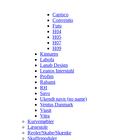
Capisco
Conventio
Futu
H04
H05
H07
H09
Kinnarps
Labofa
Lanab Design
Leanos Interstuhl
Profim
Rabami
RH
Savo
Ukendt navn (no name)
Ventus Danmark
Viasit
Vitra
Kurvemøbler
Lænestole
Reoler/Skabe/Skænke
Skuffemoduler