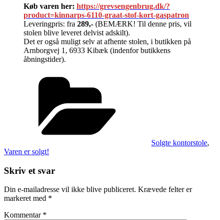
Køb varen her:
https://grevsengenbrug.dk/?
product=kinnarps-6110-graat-stof-kort-gaspatron
Leveringpris: fra
289,-
(BEMÆRK! Til denne pris, vil
stolen blive leveret delvist adskilt).
Det er også muligt selv at afhente stolen, i butikken på
Arnborgvej 1, 6933 Kibæk (indenfor butikkens
åbningstider).
Kategorier
Solgte kontorstole
,
Varen er solgt!
Skriv et svar
Din e-mailadresse vil ikke blive publiceret.
Krævede felter er
markeret med
*
Kommentar
*