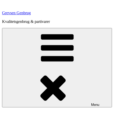
Videre
til
Grevsen Genbrug
indhold
Kvalitetsgenbrug & partivarer
Menu