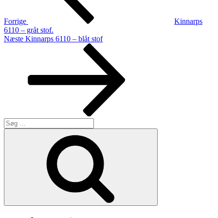
Forrige
Kinnarps
6110 – gråt stof.
Næste
Næste
Kinnarps 6110 – blåt stof
indlæg
Søg
efter:
Søg