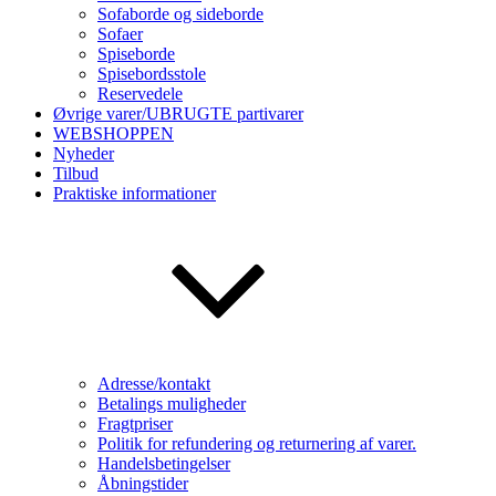
Sofaborde og sideborde
Sofaer
Spiseborde
Spisebordsstole
Reservedele
Øvrige varer/UBRUGTE partivarer
WEBSHOPPEN
Nyheder
Tilbud
Praktiske informationer
Adresse/kontakt
Betalings muligheder
Fragtpriser
Politik for refundering og returnering af varer.
Handelsbetingelser
Åbningstider