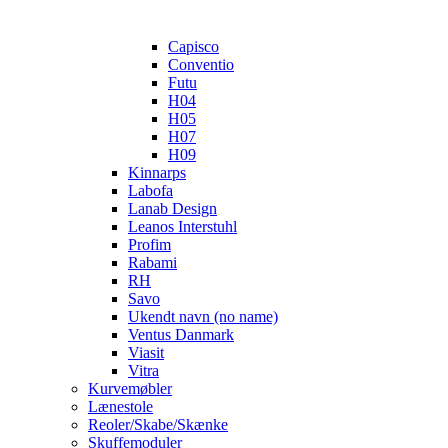
Capisco
Conventio
Futu
H04
H05
H07
H09
Kinnarps
Labofa
Lanab Design
Leanos Interstuhl
Profim
Rabami
RH
Savo
Ukendt navn (no name)
Ventus Danmark
Viasit
Vitra
Kurvemøbler
Lænestole
Reoler/Skabe/Skænke
Skuffemoduler