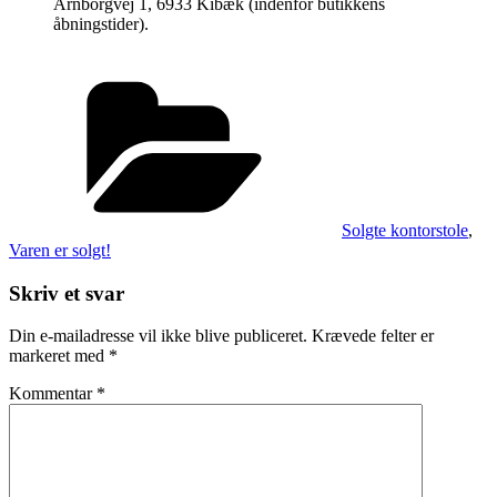
Arnborgvej 1, 6933 Kibæk (indenfor butikkens
åbningstider).
Kategorier
Solgte kontorstole
,
Varen er solgt!
Skriv et svar
Din e-mailadresse vil ikke blive publiceret.
Krævede felter er
markeret med
*
Kommentar
*