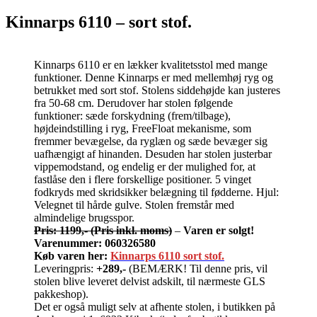
Kinnarps 6110 – sort stof.
Kinnarps 6110 er en lækker kvalitetsstol med mange
funktioner. Denne Kinnarps er med mellemhøj ryg og
betrukket med sort stof. Stolens siddehøjde kan justeres
fra 50-68 cm. Derudover har stolen følgende
funktioner: sæde forskydning (frem/tilbage),
højdeindstilling i ryg, FreeFloat mekanisme, som
fremmer bevægelse, da ryglæn og sæde bevæger sig
uafhængigt af hinanden. Desuden har stolen justerbar
vippemodstand, og endelig er der mulighed for, at
fastlåse den i flere forskellige positioner. 5 vinget
fodkryds med skridsikker belægning til fødderne. Hjul:
Velegnet til hårde gulve. Stolen fremstår med
almindelige brugsspor.
Pris: 1199,- (Pris inkl. moms)
–
Varen er solgt!
Varenummer: 060326580
Køb varen her:
Kinnarps 6110 sort stof.
Leveringpris:
+289,-
(BEMÆRK! Til denne pris, vil
stolen blive leveret delvist adskilt, til nærmeste GLS
pakkeshop).
Det er også muligt selv at afhente stolen, i butikken på