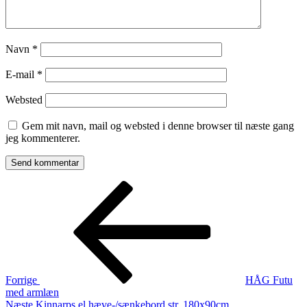
Navn
*
E-mail
*
Websted
Gem mit navn, mail og websted i denne browser til næste gang
jeg kommenterer.
Indlægsnavigation
Forrige
indlæg
Forrige
HÅG Futu
med armlæn
Næste
Næste
Kinnarps el hæve-/sænkebord str. 180x90cm.