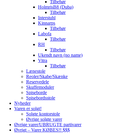
Tilbehør
HolmrisB8 (Duba)
Tilbehør
Interstuhl
Kinnarps
Tilbehør
Labofa
Tilbehør
RH
Tilbehør
Ukendt navn (no name)
Vitra
Tilbehør
Lænestole
Reoler/Skabe/Skænke
Reservedele
Skuffemoduler
Spiseborde
Spisebordsstole
Nyheder
Varen er solgt!
Solgte kontorstole
Øvrige solgte varer
Øvrige varer/UBRUGTE partivarer
Øvrigt – Varer KØBES!! $$$