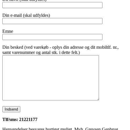
Din e-mail (skal udfyldes)
Emne
Din besked (ved varekøb - oplys din adresse og dit mobiltlf. nr.,
samt varenummer og antal stk. i dette felt.)
Tlf/sms: 21221177
Henvendelser besvares hurtigst muligt. Mvh. Grevsen Genbrug