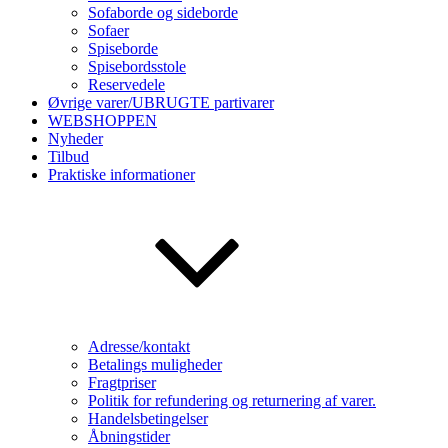
Sofaborde og sideborde
Sofaer
Spiseborde
Spisebordsstole
Reservedele
Øvrige varer/UBRUGTE partivarer
WEBSHOPPEN
Nyheder
Tilbud
Praktiske informationer
Adresse/kontakt
Betalings muligheder
Fragtpriser
Politik for refundering og returnering af varer.
Handelsbetingelser
Åbningstider