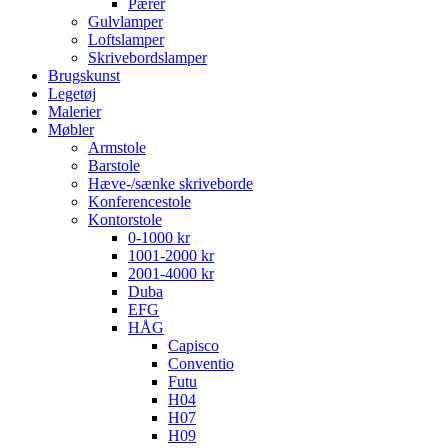
Pærer
Gulvlamper
Loftslamper
Skrivebordslamper
Brugskunst
Legetøj
Malerier
Møbler
Armstole
Barstole
Hæve-/sænke skriveborde
Konferencestole
Kontorstole
0-1000 kr
1001-2000 kr
2001-4000 kr
Duba
EFG
HÅG
Capisco
Conventio
Futu
H04
H07
H09