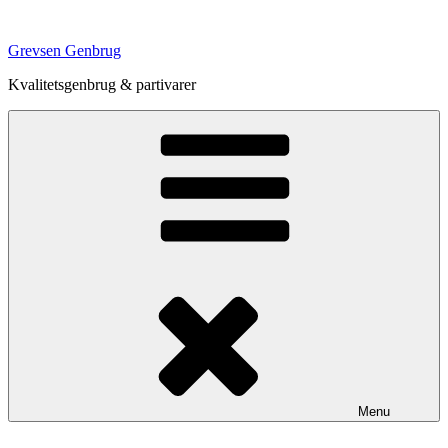
Videre
til
Grevsen Genbrug
indhold
Kvalitetsgenbrug & partivarer
Menu