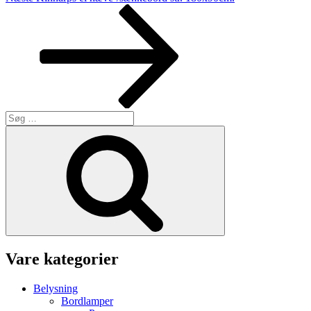
indlæg
Søg
efter:
Søg
Vare kategorier
Belysning
Bordlamper