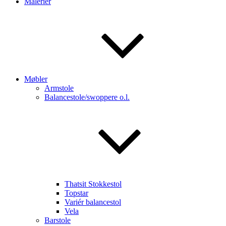
Malerier
Møbler
Armstole
Balancestole/swoppere o.l.
Thatsit Stokkestol
Topstar
Variér balancestol
Vela
Barstole