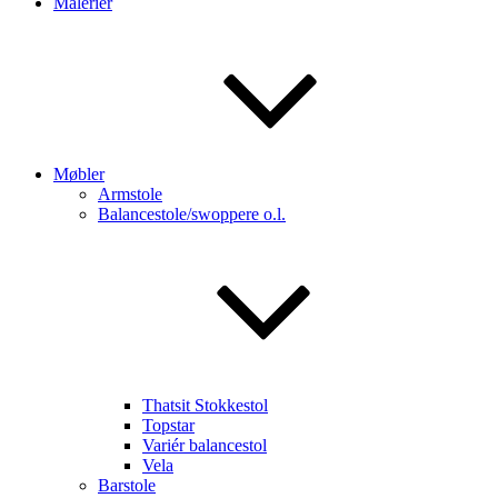
Malerier
Møbler
Armstole
Balancestole/swoppere o.l.
Thatsit Stokkestol
Topstar
Variér balancestol
Vela
Barstole