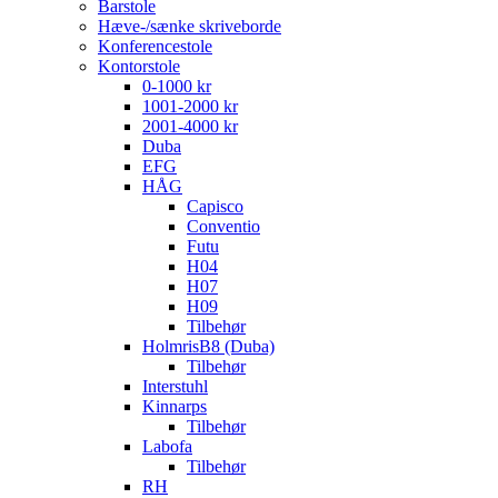
Barstole
Hæve-/sænke skriveborde
Konferencestole
Kontorstole
0-1000 kr
1001-2000 kr
2001-4000 kr
Duba
EFG
HÅG
Capisco
Conventio
Futu
H04
H07
H09
Tilbehør
HolmrisB8 (Duba)
Tilbehør
Interstuhl
Kinnarps
Tilbehør
Labofa
Tilbehør
RH