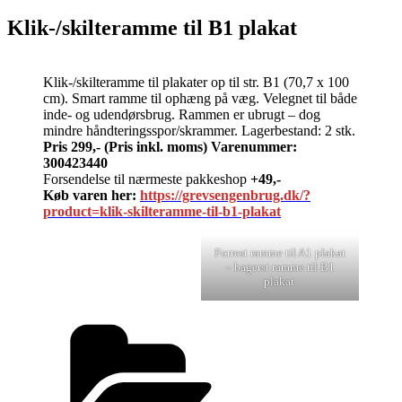
Klik-/skilteramme til B1 plakat
Klik-/skilteramme til plakater op til str. B1 (70,7 x 100
cm). Smart ramme til ophæng på væg. Velegnet til både
inde- og udendørsbrug. Rammen er ubrugt – dog
mindre håndteringsspor/skrammer. Lagerbestand: 2 stk.
Pris 299,- (Pris inkl. moms) Varenummer:
300423440
Forsendelse til nærmeste pakkeshop
+49,-
Køb varen her:
https://grevsengenbrug.dk/?
product=klik-skilteramme-til-b1-plakat
Forrest ramme til A1 plakat
– bagerst ramme til B1
plakat.
Kategorier