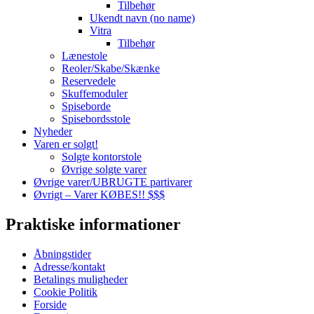
Tilbehør
Ukendt navn (no name)
Vitra
Tilbehør
Lænestole
Reoler/Skabe/Skænke
Reservedele
Skuffemoduler
Spiseborde
Spisebordsstole
Nyheder
Varen er solgt!
Solgte kontorstole
Øvrige solgte varer
Øvrige varer/UBRUGTE partivarer
Øvrigt – Varer KØBES!! $$$
Praktiske informationer
Åbningstider
Adresse/kontakt
Betalings muligheder
Cookie Politik
Forside