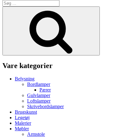
Søg
efter:
Søg
Vare kategorier
Belysning
Bordlamper
Pærer
Gulvlamper
Loftslamper
Skrivebordslamper
Brugskunst
Legetøj
Malerier
Møbler
Armstole