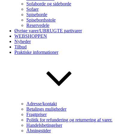
Sofaborde og sideborde
Sofaer
Spiseborde
Spisebordsstole
Reservedele
Øvrige varer/UBRUGTE partivarer
WEBSHOPPEN
Nyheder
Tilbud
Praktiske informationer
Adresse/kontakt
Betalings muligheder
Fragtpriser
Politik for refundering og returnering af varer.
Handelsbetingelser
Åbningstider