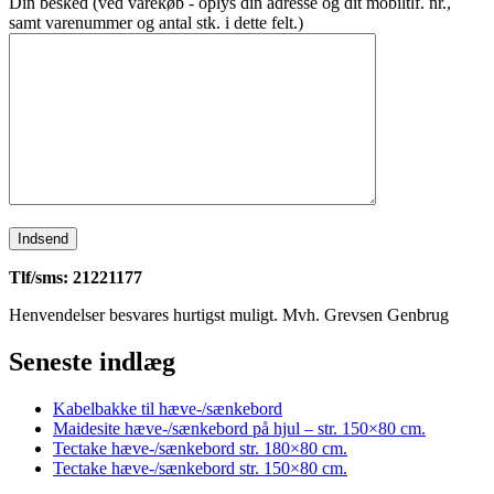
Din besked (ved varekøb - oplys din adresse og dit mobiltlf. nr.,
samt varenummer og antal stk. i dette felt.)
Tlf/sms: 21221177
Henvendelser besvares hurtigst muligt. Mvh. Grevsen Genbrug
Seneste indlæg
Kabelbakke til hæve-/sænkebord
Maidesite hæve-/sænkebord på hjul – str. 150×80 cm.
Tectake hæve-/sænkebord str. 180×80 cm.
Tectake hæve-/sænkebord str. 150×80 cm.