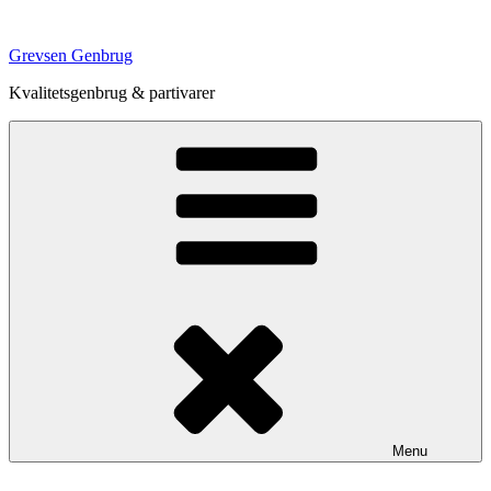
Videre
til
Grevsen Genbrug
indhold
Kvalitetsgenbrug & partivarer
Menu