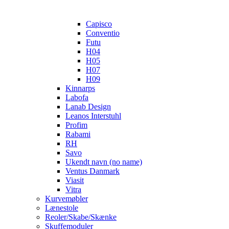
Capisco
Conventio
Futu
H04
H05
H07
H09
Kinnarps
Labofa
Lanab Design
Leanos Interstuhl
Profim
Rabami
RH
Savo
Ukendt navn (no name)
Ventus Danmark
Viasit
Vitra
Kurvemøbler
Lænestole
Reoler/Skabe/Skænke
Skuffemoduler