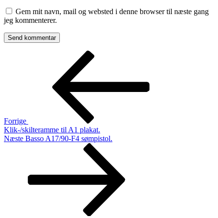
Gem mit navn, mail og websted i denne browser til næste gang
jeg kommenterer.
Indlægsnavigation
Forrige
indlæg
Forrige
Klik-/skilteramme til A1 plakat.
Næste
Næste
Basso A17/90-F4 sømpistol.
indlæg