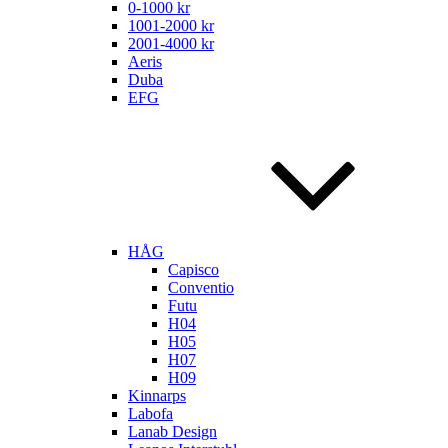
0-1000 kr
1001-2000 kr
2001-4000 kr
Aeris
Duba
EFG
HÅG
Capisco
Conventio
Futu
H04
H05
H07
H09
Kinnarps
Labofa
Lanab Design