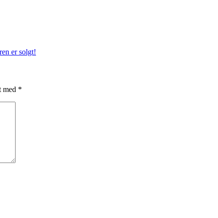
ren er solgt!
et med
*