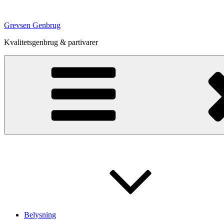
Videre
til
Grevsen Genbrug
indhold
Kvalitetsgenbrug & partivarer
Belysning