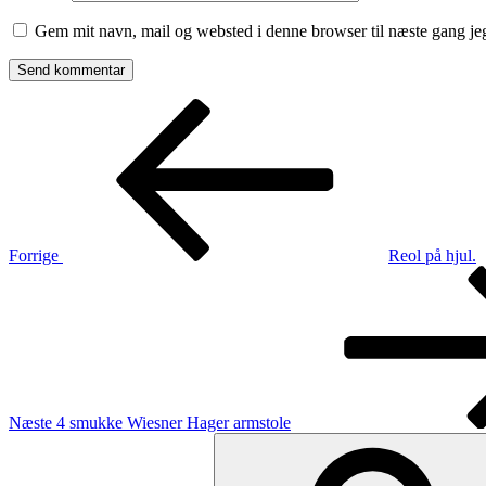
Gem mit navn, mail og websted i denne browser til næste gang j
Indlægsnavigation
Forrige
indlæg
Forrige
Reol på hjul.
Næste
indlæg
Næste
4 smukke Wiesner Hager armstole
Søg
efter: