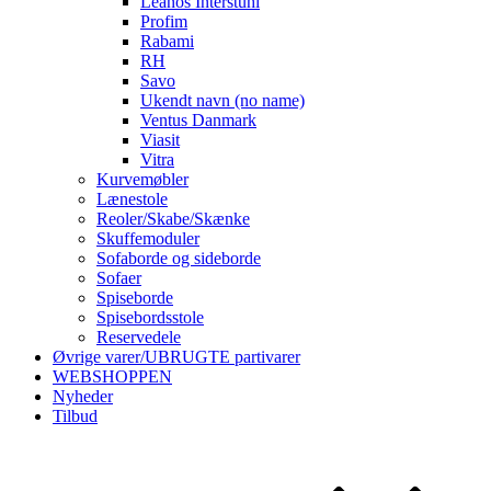
Leanos Interstuhl
Profim
Rabami
RH
Savo
Ukendt navn (no name)
Ventus Danmark
Viasit
Vitra
Kurvemøbler
Lænestole
Reoler/Skabe/Skænke
Skuffemoduler
Sofaborde og sideborde
Sofaer
Spiseborde
Spisebordsstole
Reservedele
Øvrige varer/UBRUGTE partivarer
WEBSHOPPEN
Nyheder
Tilbud