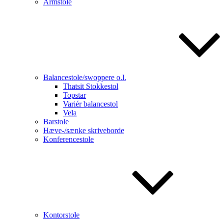
Armstole
Balancestole/swoppere o.l.
Thatsit Stokkestol
Topstar
Variér balancestol
Vela
Barstole
Hæve-/sænke skriveborde
Konferencestole
Kontorstole