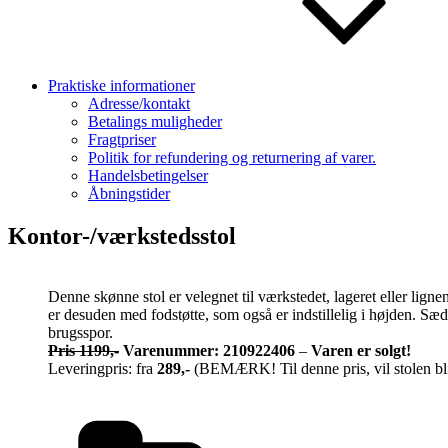
Praktiske informationer
Adresse/kontakt
Betalings muligheder
Fragtpriser
Politik for refundering og returnering af varer.
Handelsbetingelser
Åbningstider
Kontor-/værkstedsstol
Denne skønne stol er velegnet til værkstedet, lageret eller lign
er desuden med fodstøtte, som også er indstillelig i højden. Sæde
brugsspor.
Pris 1199,-
Varenummer: 210922406
–
Varen er solgt!
Leveringpris: fra
289,-
(BEMÆRK! Til denne pris, vil stolen blive
Kategorier