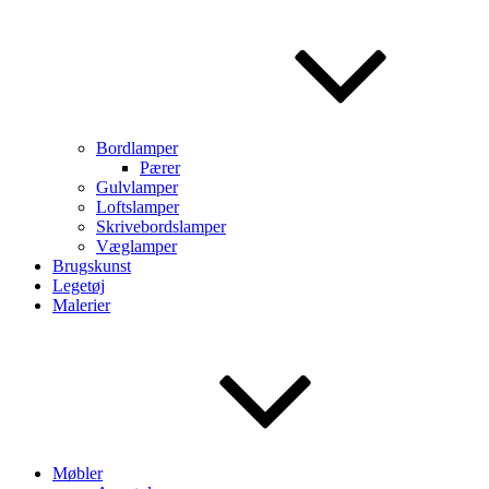
Bordlamper
Pærer
Gulvlamper
Loftslamper
Skrivebordslamper
Væglamper
Brugskunst
Legetøj
Malerier
Møbler