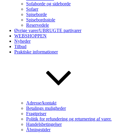
Sofaborde og sideborde
Sofaer
Spiseborde
Spisebordsstole
Reservedele
Øvrige varer/UBRUGTE partivarer
WEBSHOPPEN
Nyheder
Tilbud
Praktiske informationer
Adresse/kontakt
Betalings muligheder
Fragtpriser
Politik for refundering og returnering af varer.
Handelsbetingelser
Åbningstider