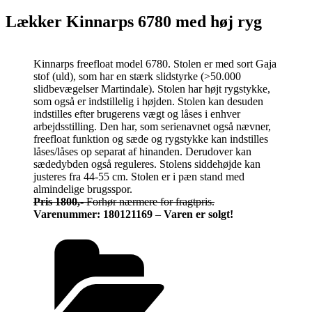
Lækker Kinnarps 6780 med høj ryg
Kinnarps freefloat model 6780. Stolen er med sort Gaja
stof (uld), som har en stærk slidstyrke (>50.000
slidbevægelser Martindale). Stolen har højt rygstykke,
som også er indstillelig i højden. Stolen kan desuden
indstilles efter brugerens vægt og låses i enhver
arbejdsstilling. Den har, som serienavnet også nævner,
freefloat funktion og sæde og rygstykke kan indstilles
låses/låses op separat af hinanden. Derudover kan
sædedybden også reguleres. Stolens siddehøjde kan
justeres fra 44-55 cm. Stolen er i pæn stand med
almindelige brugsspor.
Pris 1800,-
Forhør nærmere for fragtpris.
Varenummer: 180121169
–
Varen er solgt!
Kategorier