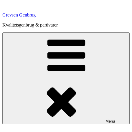
Videre
til
Grevsen Genbrug
indhold
Kvalitetsgenbrug & partivarer
Menu