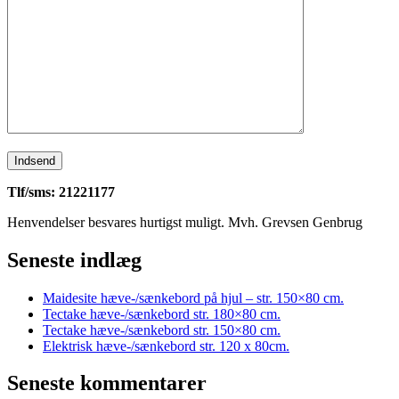
Tlf/sms: 21221177
Henvendelser besvares hurtigst muligt. Mvh. Grevsen Genbrug
Seneste indlæg
Maidesite hæve-/sænkebord på hjul – str. 150×80 cm.
Tectake hæve-/sænkebord str. 180×80 cm.
Tectake hæve-/sænkebord str. 150×80 cm.
Elektrisk hæve-/sænkebord str. 120 x 80cm.
Seneste kommentarer