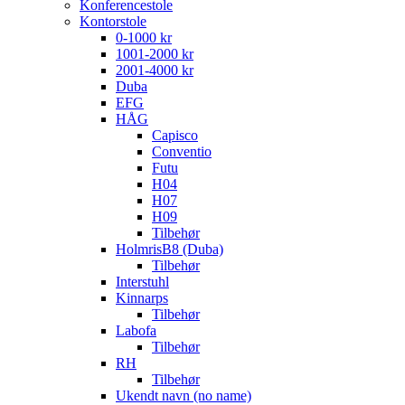
Konferencestole
Kontorstole
0-1000 kr
1001-2000 kr
2001-4000 kr
Duba
EFG
HÅG
Capisco
Conventio
Futu
H04
H07
H09
Tilbehør
HolmrisB8 (Duba)
Tilbehør
Interstuhl
Kinnarps
Tilbehør
Labofa
Tilbehør
RH
Tilbehør
Ukendt navn (no name)