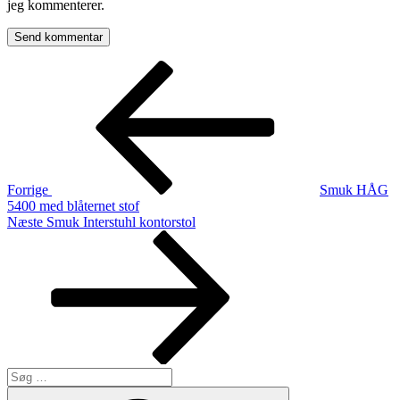
jeg kommenterer.
Indlægsnavigation
Forrige
indlæg
Forrige
Smuk HÅG
5400 med blåternet stof
Næste
Næste
Smuk Interstuhl kontorstol
indlæg
Søg
efter:
Søg