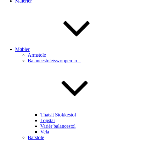
Malerier
Møbler
Armstole
Balancestole/swoppere o.l.
Thatsit Stokkestol
Topstar
Variér balancestol
Vela
Barstole