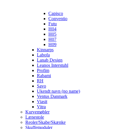
Capisco
Conventio
Futu
H04
H05
H07
H09
Kinnarps
Labofa
Lanab Design
Leanos Interstuhl
Profim
Rabami
RH
Savo
Ukendt navn (no name)
Ventus Danmark
Viasit
Vitra
Kurvemøbler
Lænestole
Reoler/Skabe/Skænke
Skuffemoduler