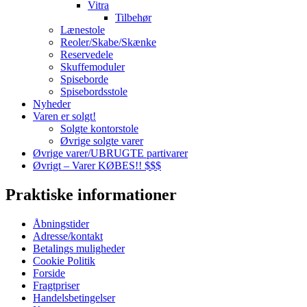
Vitra
Tilbehør
Lænestole
Reoler/Skabe/Skænke
Reservedele
Skuffemoduler
Spiseborde
Spisebordsstole
Nyheder
Varen er solgt!
Solgte kontorstole
Øvrige solgte varer
Øvrige varer/UBRUGTE partivarer
Øvrigt – Varer KØBES!! $$$
Praktiske informationer
Åbningstider
Adresse/kontakt
Betalings muligheder
Cookie Politik
Forside
Fragtpriser
Handelsbetingelser