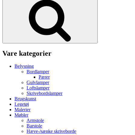
Vare kategorier
Belysning
Bordlamper
Pærer
Gulvlamper
Loftslamper
Skrivebordslamper
Brugskunst
Legetøj
Malerier
Møbler
Armstole
Barstole
Hæve-/sænke skriveborde