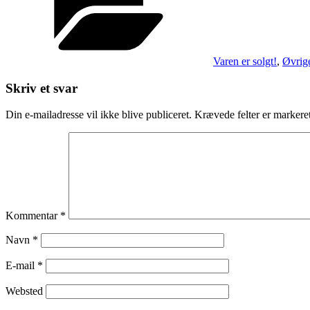
Varen er solgt!
,
Øvrige
Skriv et svar
Din e-mailadresse vil ikke blive publiceret.
Krævede felter er marker
Kommentar
*
Navn
*
E-mail
*
Websted