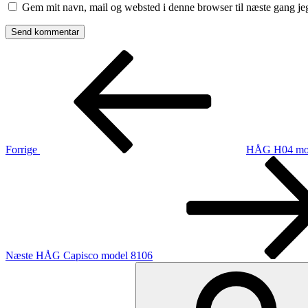
Gem mit navn, mail og websted i denne browser til næste gang j
Indlægsnavigation
Forrige
indlæg
Forrige
HÅG H04 mode
Næste
indlæg
Næste
HÅG Capisco model 8106
Søg
efter: