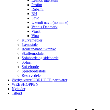
Leanos Interstuhl
Profim
Rabami
RH
Savo
Ukendt navn (no name)
Ventus Danmark
Viasit
Vitra
Kurvemøbler
Lænestole
Reoler/Skabe/Skænke
Skuffemoduler
Sofaborde og sideborde
Sofaer
Spiseborde
Spisebordsstole
Reservedele
Øvrige varer/UBRUGTE partivarer
WEBSHOPPEN
Nyheder
Tilbud