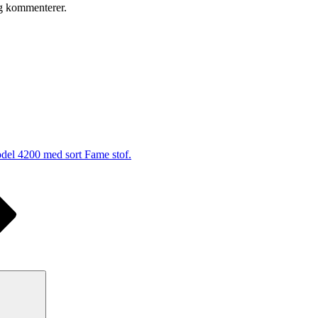
eg kommenterer.
l 4200 med sort Fame stof.
Søg