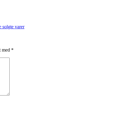
 solgte varer
et med
*