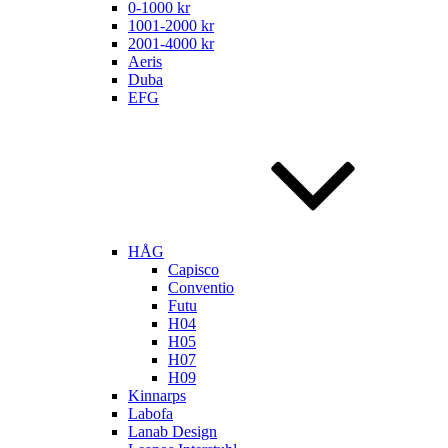
0-1000 kr
1001-2000 kr
2001-4000 kr
Aeris
Duba
EFG
HÅG
Capisco
Conventio
Futu
H04
H05
H07
H09
Kinnarps
Labofa
Lanab Design