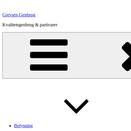
Videre
til
Grevsen Genbrug
indhold
Kvalitetsgenbrug & partivarer
Belysning