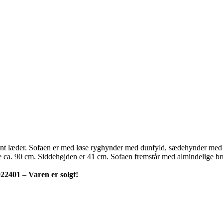
læder. Sofaen er med løse ryghynder med dunfyld, sædehynder med dun
 ca. 90 cm. Siddehøjden er 41 cm. Sofaen fremstår med almindelige br
922401
–
Varen er solgt!