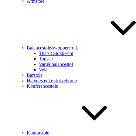
Armstole
Balancestole/swoppere o.l.
Thatsit Stokkestol
Topstar
Variér balancestol
Vela
Barstole
Hæve-/sænke skriveborde
Konferencestole
Kontorstole