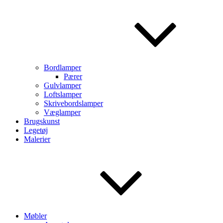
Bordlamper
Pærer
Gulvlamper
Loftslamper
Skrivebordslamper
Væglamper
Brugskunst
Legetøj
Malerier
Møbler