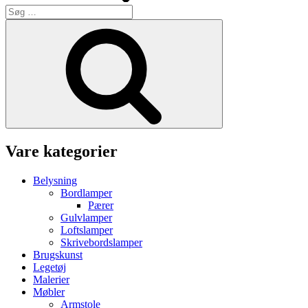
Søg
efter:
Søg
Vare kategorier
Belysning
Bordlamper
Pærer
Gulvlamper
Loftslamper
Skrivebordslamper
Brugskunst
Legetøj
Malerier
Møbler
Armstole