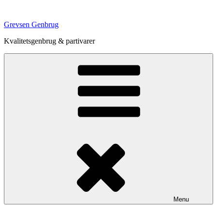
Videre
til
Grevsen Genbrug
indhold
Kvalitetsgenbrug & partivarer
Menu