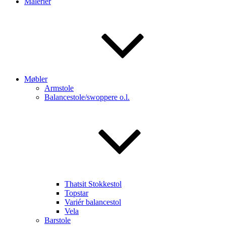
Malerier
Møbler
Armstole
Balancestole/swoppere o.l.
Thatsit Stokkestol
Topstar
Variér balancestol
Vela
Barstole