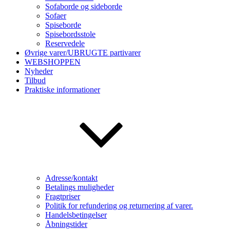
Sofaborde og sideborde
Sofaer
Spiseborde
Spisebordsstole
Reservedele
Øvrige varer/UBRUGTE partivarer
WEBSHOPPEN
Nyheder
Tilbud
Praktiske informationer
Adresse/kontakt
Betalings muligheder
Fragtpriser
Politik for refundering og returnering af varer.
Handelsbetingelser
Åbningstider