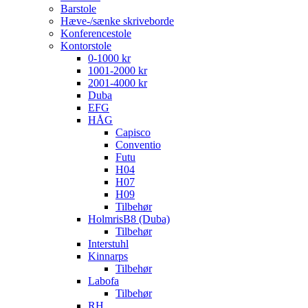
Barstole
Hæve-/sænke skriveborde
Konferencestole
Kontorstole
0-1000 kr
1001-2000 kr
2001-4000 kr
Duba
EFG
HÅG
Capisco
Conventio
Futu
H04
H07
H09
Tilbehør
HolmrisB8 (Duba)
Tilbehør
Interstuhl
Kinnarps
Tilbehør
Labofa
Tilbehør
RH