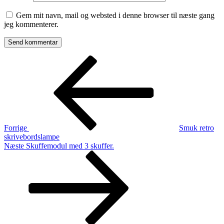
Gem mit navn, mail og websted i denne browser til næste gang
jeg kommenterer.
Indlægsnavigation
Forrige
indlæg
Forrige
Smuk retro
skrivebordslampe
Næste
Næste
Skuffemodul med 3 skuffer.
indlæg