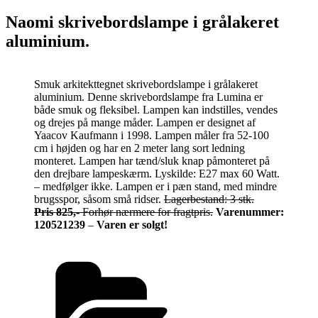
Naomi skrivebordslampe i grålakeret
aluminium.
Smuk arkitekttegnet skrivebordslampe i grålakeret
aluminium. Denne skrivebordslampe fra Lumina er
både smuk og fleksibel. Lampen kan indstilles, vendes
og drejes på mange måder. Lampen er designet af
Yaacov Kaufmann i 1998. Lampen måler fra 52-100
cm i højden og har en 2 meter lang sort ledning
monteret. Lampen har tænd/sluk knap påmonteret på
den drejbare lampeskærm. Lyskilde: E27 max 60 Watt.
– medfølger ikke. Lampen er i pæn stand, med mindre
brugsspor, såsom små ridser.
Lagerbestand: 3 stk.
Pris 825,-
Forhør nærmere for fragtpris.
Varenummer:
120521239
–
Varen er solgt!
Kategorier