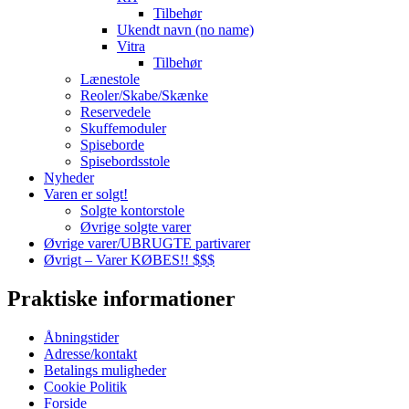
Tilbehør
Ukendt navn (no name)
Vitra
Tilbehør
Lænestole
Reoler/Skabe/Skænke
Reservedele
Skuffemoduler
Spiseborde
Spisebordsstole
Nyheder
Varen er solgt!
Solgte kontorstole
Øvrige solgte varer
Øvrige varer/UBRUGTE partivarer
Øvrigt – Varer KØBES!! $$$
Praktiske informationer
Åbningstider
Adresse/kontakt
Betalings muligheder
Cookie Politik
Forside