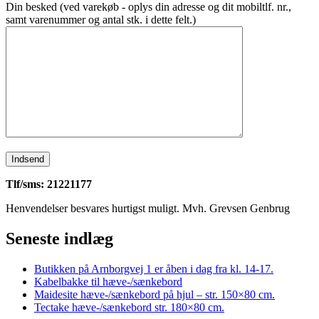
Din besked (ved varekøb - oplys din adresse og dit mobiltlf. nr.,
samt varenummer og antal stk. i dette felt.)
Tlf/sms: 21221177
Henvendelser besvares hurtigst muligt. Mvh. Grevsen Genbrug
Seneste indlæg
Butikken på Arnborgvej 1 er åben i dag fra kl. 14-17.
Kabelbakke til hæve-/sænkebord
Maidesite hæve-/sænkebord på hjul – str. 150×80 cm.
Tectake hæve-/sænkebord str. 180×80 cm.