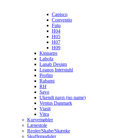
Capisco
Conventio
Futu
H04
H05
H07
H09
Kinnarps
Labofa
Lanab Design
Leanos Interstuhl
Profim
Rabami
RH
Savo
Ukendt navn (no name)
Ventus Danmark
Viasit
Vitra
Kurvemøbler
Lænestole
Reoler/Skabe/Skænke
Skuffemoduler