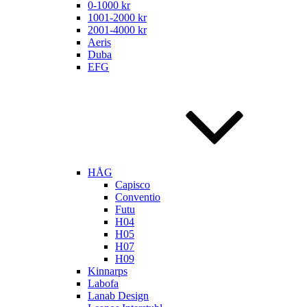
0-1000 kr
1001-2000 kr
2001-4000 kr
Aeris
Duba
EFG
HÅG
Capisco
Conventio
Futu
H04
H05
H07
H09
Kinnarps
Labofa
Lanab Design