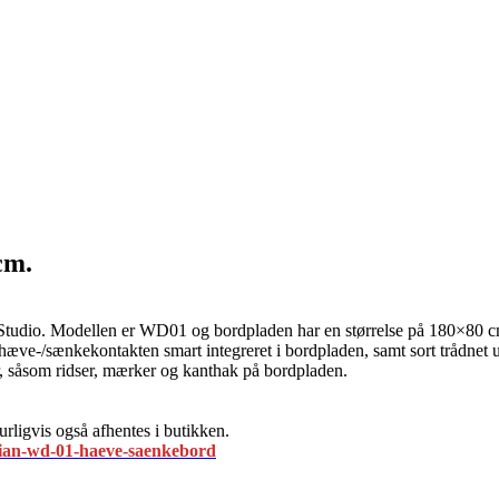
cm.
tudio. Modellen er WD01 og bordpladen har en størrelse på 180×80 cm. 
 hæve-/sænkekontakten smart integreret i bordpladen, samt sort trådnet 
, såsom ridser, mærker og kanthak på bordpladen.
rligvis også afhentes i butikken.
tian-wd-01-haeve-saenkebord