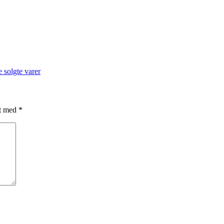
 solgte varer
et med
*