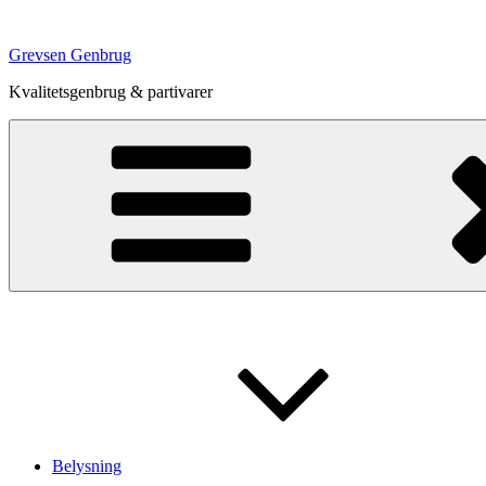
Videre
til
Grevsen Genbrug
indhold
Kvalitetsgenbrug & partivarer
Belysning