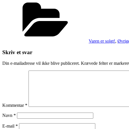
Kategorier
Varen er solgt!
,
Øvrige
Skriv et svar
Din e-mailadresse vil ikke blive publiceret.
Krævede felter er marker
Kommentar
*
Navn
*
E-mail
*