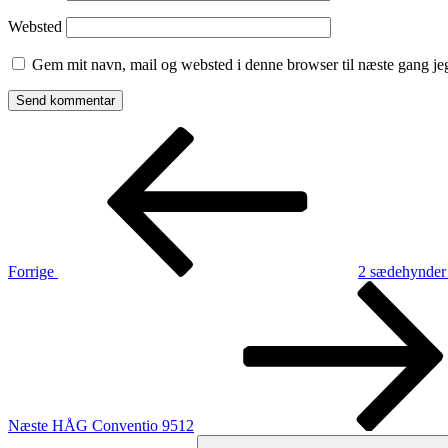
Websted
Gem mit navn, mail og websted i denne browser til næste gang j
Indlægsnavigation
Forrige
indlæg
Forrige
2 sædehynder i
Næste
indlæg
Næste
HÅG Conventio 9512
Søg