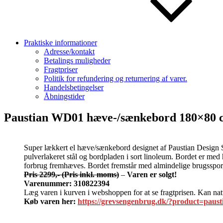
Praktiske informationer
Adresse/kontakt
Betalings muligheder
Fragtpriser
Politik for refundering og returnering af varer.
Handelsbetingelser
Åbningstider
Paustian WD01 hæve-/sænkebord 180×80 
Super lækkert el hæve/sænkebord designet af Paustian Design S
pulverlakeret stål og bordpladen i sort linoleum. Bordet er med
forbrug fremhæves. Bordet fremstår med almindelige brugsspor
Pris 2299,-
(Pris inkl. moms)
–
Varen er solgt!
Varenummer: 310822394
Læg varen i kurven i webshoppen for at se fragtprisen. Kan natu
Køb varen her:
https://grevsengenbrug.dk/?product=paus