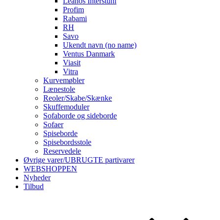
Leanos Interstuhl
Profim
Rabami
RH
Savo
Ukendt navn (no name)
Ventus Danmark
Viasit
Vitra
Kurvemøbler
Lænestole
Reoler/Skabe/Skænke
Skuffemoduler
Sofaborde og sideborde
Sofaer
Spiseborde
Spisebordsstole
Reservedele
Øvrige varer/UBRUGTE partivarer
WEBSHOPPEN
Nyheder
Tilbud