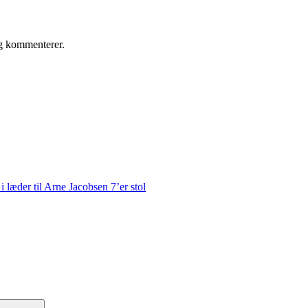
eg kommenterer.
 læder til Arne Jacobsen 7’er stol
Søg