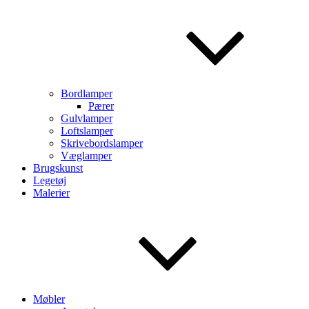
Bordlamper
Pærer
Gulvlamper
Loftslamper
Skrivebordslamper
Væglamper
Brugskunst
Legetøj
Malerier
Møbler