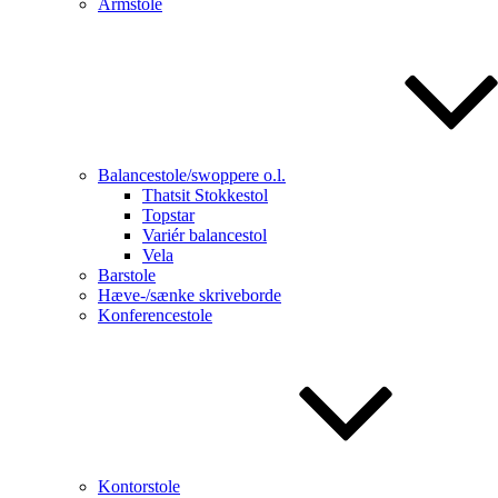
Armstole
Balancestole/swoppere o.l.
Thatsit Stokkestol
Topstar
Variér balancestol
Vela
Barstole
Hæve-/sænke skriveborde
Konferencestole
Kontorstole