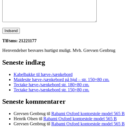
Tlf/sms: 21221177
Henvendelser besvares hurtigst muligt. Mvh. Grevsen Genbrug
Seneste indlæg
Kabelbakke til hæve-/sænkebord
Maidesite hæve-/sænkebord på hjul – str. 150×80 cm.
Tectake hæve-/sænkebord str. 180×80 cm.
Tectake hæve-/sænkebord str. 150×80 cm.
Seneste kommentarer
Grevsen Genbrug
til
Rabami Oxford kontorstole model 565 B
Henrik Olsen
til
Rabami Oxford kontorstole model 565 B
Grevsen Genbrug
til
Rabami Oxford kontorstole model 565 B