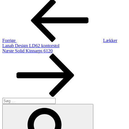
Indlægsnavigation
Forrige
indlæg
Forrige
Lækker
Lanab Design LD62 kontorstol
Næste
Næste
Solid Kinnarps 6120
indlæg
Søg
efter:
Søg