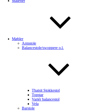
Malerier
Møbler
Armstole
Balancestole/swoppere o.l.
Thatsit Stokkestol
Topstar
Variér balancestol
Vela
Barstole