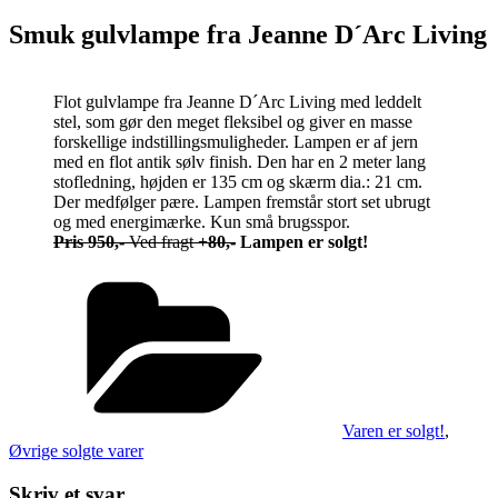
Smuk gulvlampe fra Jeanne D´Arc Living
Flot gulvlampe fra Jeanne D´Arc Living med leddelt
stel, som gør den meget fleksibel og giver en masse
forskellige indstillingsmuligheder. Lampen er af jern
med en flot antik sølv finish. Den har en 2 meter lang
stofledning, højden er 135 cm og skærm dia.: 21 cm.
Der medfølger pære. Lampen fremstår stort set ubrugt
og med energimærke. Kun små brugsspor.
Pris 950,-
Ved fragt
+80,-
Lampen er solgt!
Kategorier
Varen er solgt!
,
Øvrige solgte varer
Skriv et svar