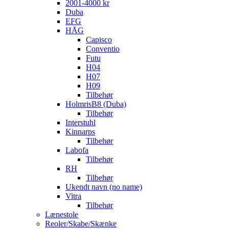
2001-4000 kr
Duba
EFG
HÅG
Capisco
Conventio
Futu
H04
H07
H09
Tilbehør
HolmrisB8 (Duba)
Tilbehør
Interstuhl
Kinnarps
Tilbehør
Labofa
Tilbehør
RH
Tilbehør
Ukendt navn (no name)
Vitra
Tilbehør
Lænestole
Reoler/Skabe/Skænke