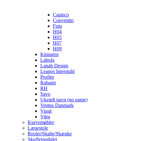
Capisco
Conventio
Futu
H04
H05
H07
H09
Kinnarps
Labofa
Lanab Design
Leanos Interstuhl
Profim
Rabami
RH
Savo
Ukendt navn (no name)
Ventus Danmark
Viasit
Vitra
Kurvemøbler
Lænestole
Reoler/Skabe/Skænke
Skuffemoduler