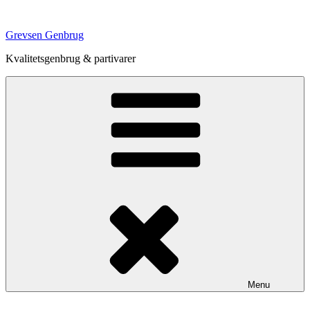
Videre
til
Grevsen Genbrug
indhold
Kvalitetsgenbrug & partivarer
Menu