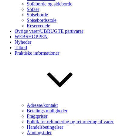
Sofaborde og sideborde
Sofaer
Spiseborde
Spisebordsstole
Reservedele
Øvrige varer/UBRUGTE partivarer
WEBSHOPPEN
Nyheder
Tilbud
Praktiske informationer
Adresse/kontakt
Betalings muligheder
Fragtpriser
Politik for refundering og returnering af varer.
Handelsbetingelser
Åbningstider