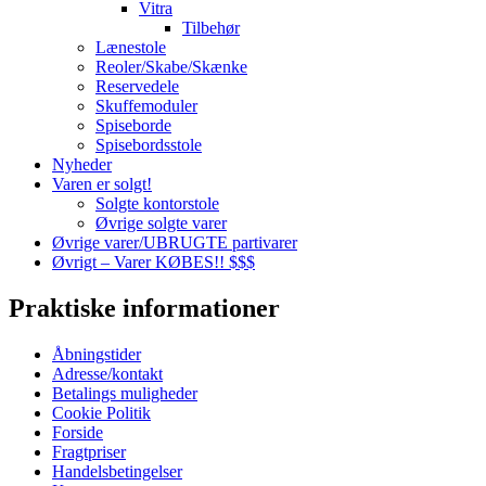
Vitra
Tilbehør
Lænestole
Reoler/Skabe/Skænke
Reservedele
Skuffemoduler
Spiseborde
Spisebordsstole
Nyheder
Varen er solgt!
Solgte kontorstole
Øvrige solgte varer
Øvrige varer/UBRUGTE partivarer
Øvrigt – Varer KØBES!! $$$
Praktiske informationer
Åbningstider
Adresse/kontakt
Betalings muligheder
Cookie Politik
Forside
Fragtpriser
Handelsbetingelser