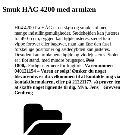
Smuk HÅG 4200 med armlæn
H04 4200 fra HÅG er en skøn og smuk stol med
mange indstillingsmuligheder. Sædehøjden kan justeres
fra 49-65 cm, ryggen kan højdejusteres, sædet kan
vippe forover eller bagover, man kan låse den fast i
forskellige positioner og sædedybden kan justeres.
Desuden kan armlænene højde og viddejusteres. Stolen
er i flot stand, med mindre brugsspor.
Pris
1800,-
Forhør nærmere for fragtpris.
Varenummer:
040121154
–
Varen er solgt! Ønsker du noget
tilsvarende, er du velkommen til at kontakte mig via
kontaktformularen, eller på 21221177, så prøver jeg
at skaffe noget lignende til dig. Mvh. Jens – Grevsen
Genbrug
Kategorier