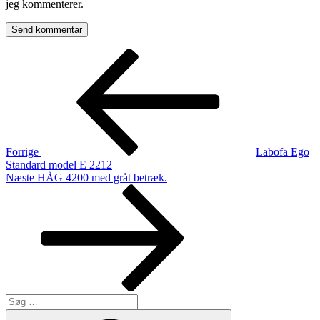
jeg kommenterer.
Indlægsnavigation
Forrige
indlæg
Forrige
Labofa Ego
Standard model E 2212
Næste
Næste
HÅG 4200 med gråt betræk.
indlæg
Søg
efter:
Søg