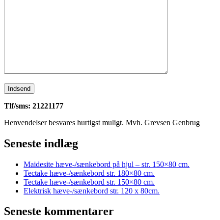
Tlf/sms: 21221177
Henvendelser besvares hurtigst muligt. Mvh. Grevsen Genbrug
Seneste indlæg
Maidesite hæve-/sænkebord på hjul – str. 150×80 cm.
Tectake hæve-/sænkebord str. 180×80 cm.
Tectake hæve-/sænkebord str. 150×80 cm.
Elektrisk hæve-/sænkebord str. 120 x 80cm.
Seneste kommentarer