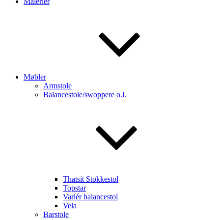
Malerier
Møbler
Armstole
Balancestole/swoppere o.l.
Thatsit Stokkestol
Topstar
Variér balancestol
Vela
Barstole