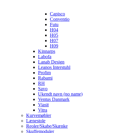
Capisco
Conventio
Futu
H04
H05
H07
H09
Kinnarps
Labofa
Lanab Design
Leanos Interstuhl
Profim
Rabami
RH
Savo
Ukendt navn (no name)
Ventus Danmark
Viasit
Vitra
Kurvemøbler
Lænestole
Reoler/Skabe/Skænke
Skuffemoduler