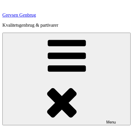
Videre
til
Grevsen Genbrug
indhold
Kvalitetsgenbrug & partivarer
Menu