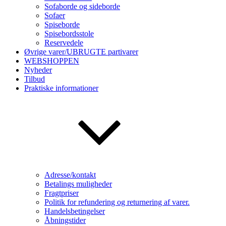
Sofaborde og sideborde
Sofaer
Spiseborde
Spisebordsstole
Reservedele
Øvrige varer/UBRUGTE partivarer
WEBSHOPPEN
Nyheder
Tilbud
Praktiske informationer
Adresse/kontakt
Betalings muligheder
Fragtpriser
Politik for refundering og returnering af varer.
Handelsbetingelser
Åbningstider