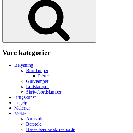
Vare kategorier
Belysning
Bordlamper
Pærer
Gulvlamper
Loftslamper
Skrivebordslamper
Brugskunst
Legetøj
Malerier
Møbler
Armstole
Barstole
Hæve-/sænke skriveborde