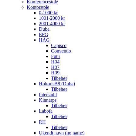
Konferencestole
Kontorstole
0-1000 kr
1001-2000 kr
2001-4000 kr
Duba
EFG
HÅG
Capisco
Conventio
Futu
H04
H07
H09
Tilbehør
HolmrisB8 (Duba)
Tilbehør
Interstuhl
Kinnarps
Tilbehør
Labofa
Tilbehør
RH
Tilbehør
Ukendt navn (no name)