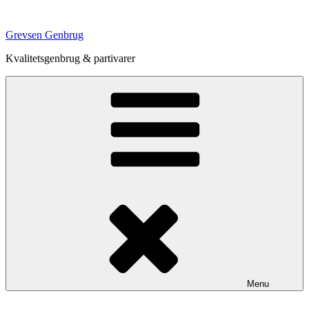
Videre
til
Grevsen Genbrug
indhold
Kvalitetsgenbrug & partivarer
Menu