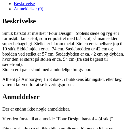
(4
Beskrivelse
stk.)
Anmeldelser (0)
antal
Beskrivelse
Smuk barstol af mærket “Four Design”. Stolens sæde og ryg er i
formstøbt kunststof, som er polstret med blåt stof, så man sidder
super behageligt. Stellet er i krom metal. Stolen er stabelbare (op til
10 stk). Siddehøjden er ca. 74 cm. Sædebredden er 42 cm og
bredden ved stellet er 57 cm. Sædedybden er ca. 42 cm og dybden,
hvor den er størst på stolen er ca. 54 cm (fra stel bagerst til
sædefront).
Stolen er i pæn stand med almindelige brugsspor.
Afhent på Arnborgvej 1 i Kibæk, i butikkens åbningstid, eller læg
varen i kurven for at se leveringsprisen.
Anmeldelser
Der er endnu ikke nogle anmeldelser.
Vær den første til at anmelde “Four Design barstol – (4 stk.)”
Din e-mailadresse vil ikke blive publiceret.
Krævede felter er