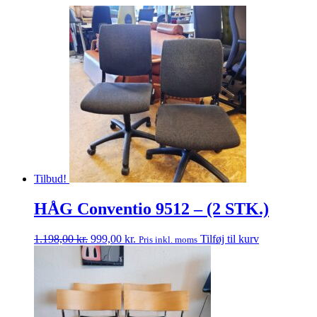
Tilbud!
HÅG Conventio 9512 – (2 STK.)
Den
Den
1.198,00
kr.
999,00
kr.
Tilføj til kurv
Pris inkl. moms
oprindelige
aktuelle
pris
pris
var:
er:
1.198,00 kr..
999,00 kr..