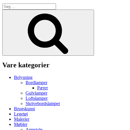
Søg
efter:
Søg
Vare kategorier
Belysning
Bordlamper
Pærer
Gulvlamper
Loftslamper
Skrivebordslamper
Brugskunst
Legetøj
Malerier
Møbler
Armstole