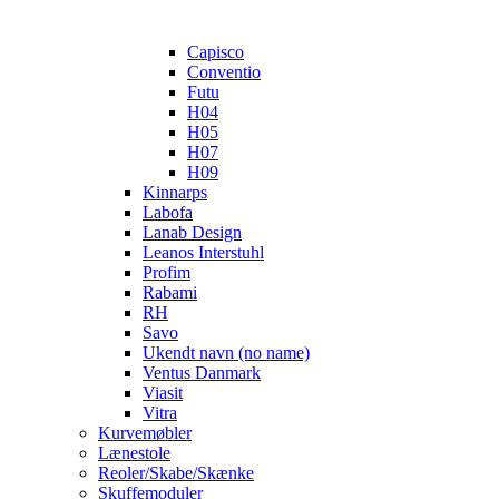
Capisco
Conventio
Futu
H04
H05
H07
H09
Kinnarps
Labofa
Lanab Design
Leanos Interstuhl
Profim
Rabami
RH
Savo
Ukendt navn (no name)
Ventus Danmark
Viasit
Vitra
Kurvemøbler
Lænestole
Reoler/Skabe/Skænke
Skuffemoduler