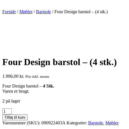
Forside
/
Møbler
/
Barstole
/ Four Design barstol – (4 stk.)
Four Design barstol – (4 stk.)
1.996,00
kr.
Pris inkl. moms
Four Design barstol –
4 Stk.
Varen er brugt.
2 på lager
Four
Design
Tilføj til kurv
barstol
Varenummer (SKU):
090922403A
Kategorier:
Barstole
,
Møbler
-