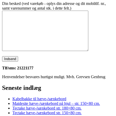
Din besked (ved varekøb - oplys din adresse og dit mobiltlf. nr.,
samt varenummer og antal stk. i dette felt.)
Tlf/sms: 21221177
Henvendelser besvares hurtigst muligt. Mvh. Grevsen Genbrug
Seneste indlæg
Kabelbakke til hæve-/sænkebord
Maidesite hæve-/sænkebord på hjul – str. 150×80 cm.
Tectake hæve-/sænkebord str. 180×80 cm.
Tectake hæve-/sænkebord str. 150×80 cm.