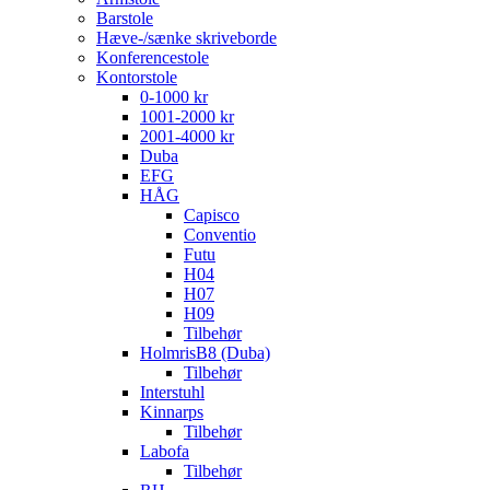
Barstole
Hæve-/sænke skriveborde
Konferencestole
Kontorstole
0-1000 kr
1001-2000 kr
2001-4000 kr
Duba
EFG
HÅG
Capisco
Conventio
Futu
H04
H07
H09
Tilbehør
HolmrisB8 (Duba)
Tilbehør
Interstuhl
Kinnarps
Tilbehør
Labofa
Tilbehør