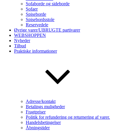
Sofaborde og sideborde
Sofaer
Spiseborde
Spisebordsstole
Reservedele
Øvrige varer/UBRUGTE partivarer
WEBSHOPPEN
Nyheder
Tilbud
Praktiske informationer
Adresse/kontakt
Betalings muligheder
Fragtpriser
Politik for refundering og returnering af varer.
Handelsbetingelser
Åbningstider