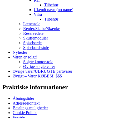
RH
Tilbehør
Ukendt navn (no name)
Vitra
Tilbehør
Lænestole
Reoler/Skabe/Skænke
Reservedele
Skuffemoduler
Spiseborde
Spisebordsstole
Nyheder
Varen er solgt!
Solgte kontorstole
Øvrige solgte varer
Øvrige varer/UBRUGTE partivarer
Øvrigt – Varer KØBES!! $$$
Praktiske informationer
Åbningstider
Adresse/kontakt
Betalings muligheder
Cookie Politik
Forside