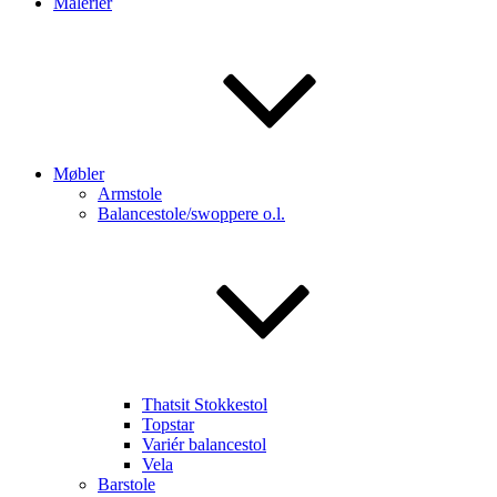
Malerier
Møbler
Armstole
Balancestole/swoppere o.l.
Thatsit Stokkestol
Topstar
Variér balancestol
Vela
Barstole