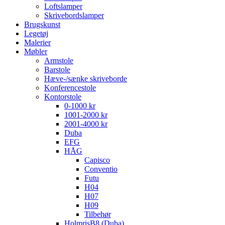
Loftslamper
Skrivebordslamper
Brugskunst
Legetøj
Malerier
Møbler
Armstole
Barstole
Hæve-/sænke skriveborde
Konferencestole
Kontorstole
0-1000 kr
1001-2000 kr
2001-4000 kr
Duba
EFG
HÅG
Capisco
Conventio
Futu
H04
H07
H09
Tilbehør
HolmrisB8 (Duba)