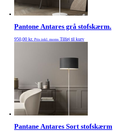
Pantone Antares grå stofskærm.
950,00
kr.
Tilføj til kurv
Pris inkl. moms
Pantane Antares Sort stofskærm