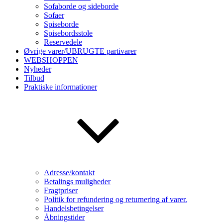
Sofaborde og sideborde
Sofaer
Spiseborde
Spisebordsstole
Reservedele
Øvrige varer/UBRUGTE partivarer
WEBSHOPPEN
Nyheder
Tilbud
Praktiske informationer
Adresse/kontakt
Betalings muligheder
Fragtpriser
Politik for refundering og returnering af varer.
Handelsbetingelser
Åbningstider