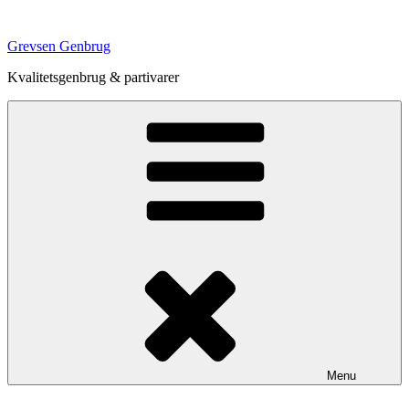
Videre
til
Grevsen Genbrug
indhold
Kvalitetsgenbrug & partivarer
Menu