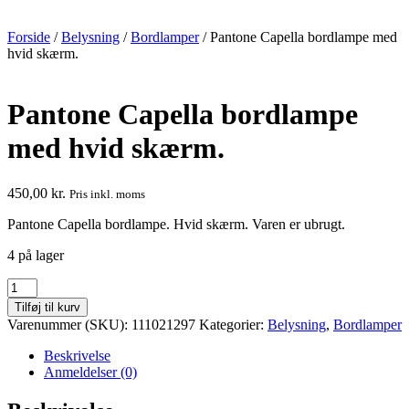
Forside
/
Belysning
/
Bordlamper
/ Pantone Capella bordlampe med
hvid skærm.
Pantone Capella bordlampe
med hvid skærm.
450,00
kr.
Pris inkl. moms
Pantone Capella bordlampe. Hvid skærm. Varen er ubrugt.
4 på lager
Pantone
Capella
Tilføj til kurv
bordlampe
Varenummer (SKU):
111021297
Kategorier:
Belysning
,
Bordlamper
med
hvid
Beskrivelse
skærm.
Anmeldelser (0)
antal