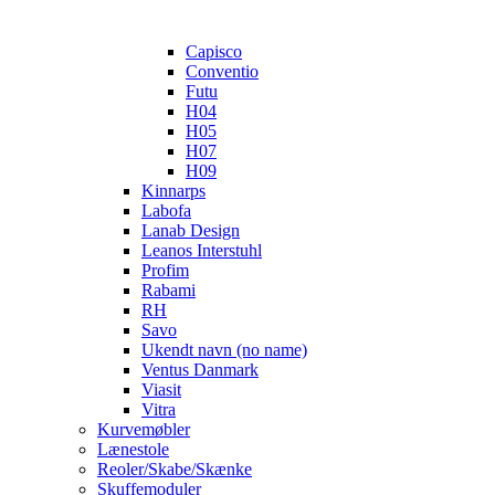
Capisco
Conventio
Futu
H04
H05
H07
H09
Kinnarps
Labofa
Lanab Design
Leanos Interstuhl
Profim
Rabami
RH
Savo
Ukendt navn (no name)
Ventus Danmark
Viasit
Vitra
Kurvemøbler
Lænestole
Reoler/Skabe/Skænke
Skuffemoduler