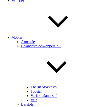
Malerier
Møbler
Armstole
Balancestole/swoppere o.l.
Thatsit Stokkestol
Topstar
Variér balancestol
Vela
Barstole