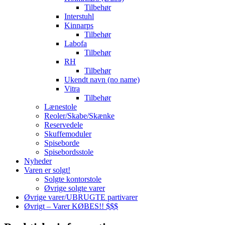
Tilbehør
Interstuhl
Kinnarps
Tilbehør
Labofa
Tilbehør
RH
Tilbehør
Ukendt navn (no name)
Vitra
Tilbehør
Lænestole
Reoler/Skabe/Skænke
Reservedele
Skuffemoduler
Spiseborde
Spisebordsstole
Nyheder
Varen er solgt!
Solgte kontorstole
Øvrige solgte varer
Øvrige varer/UBRUGTE partivarer
Øvrigt – Varer KØBES!! $$$