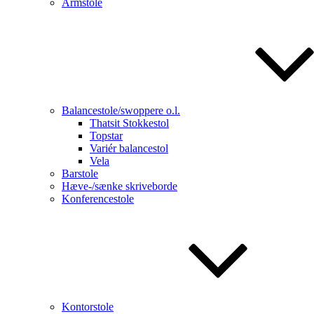
Armstole
Balancestole/swoppere o.l.
Thatsit Stokkestol
Topstar
Variér balancestol
Vela
Barstole
Hæve-/sænke skriveborde
Konferencestole
Kontorstole