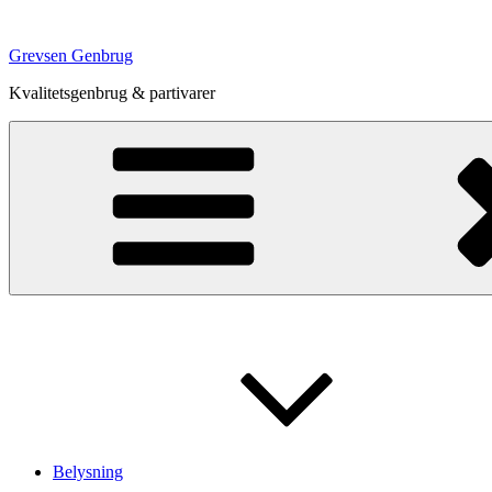
Videre
til
Grevsen Genbrug
indhold
Kvalitetsgenbrug & partivarer
Belysning