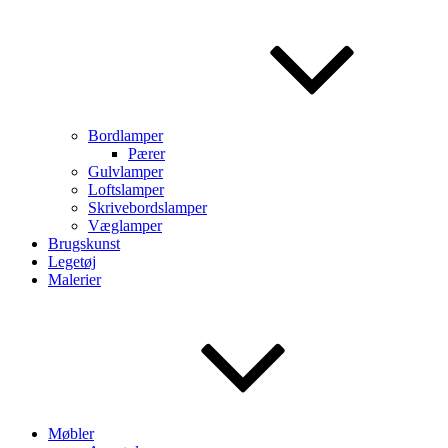
Bordlamper
Pærer
Gulvlamper
Loftslamper
Skrivebordslamper
Væglamper
Brugskunst
Legetøj
Malerier
Møbler