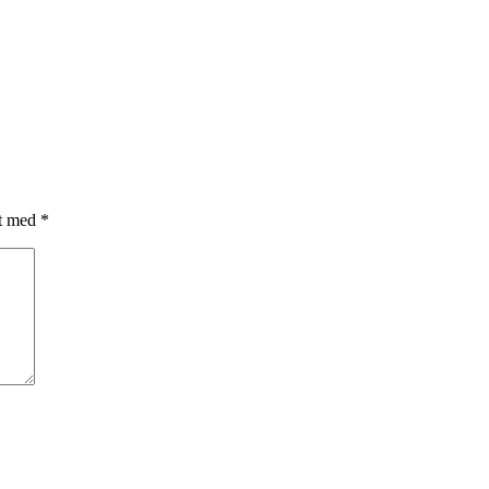
et med
*