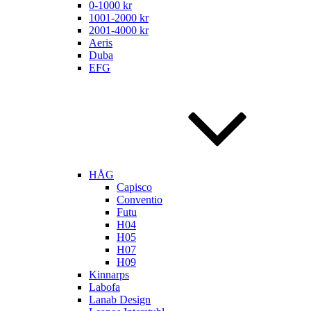
0-1000 kr
1001-2000 kr
2001-4000 kr
Aeris
Duba
EFG
HÅG
Capisco
Conventio
Futu
H04
H05
H07
H09
Kinnarps
Labofa
Lanab Design