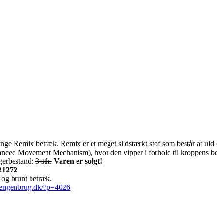
emix betræk. Remix er et meget slidstærkt stof som består af uld og 
anced Movement Mechanism), hvor den vipper i forhold til kroppens bev
agerbestand:
3 stk.
Varen er solgt!
21272
 og brunt betræk.
vsengenbrug.dk/?p=4026