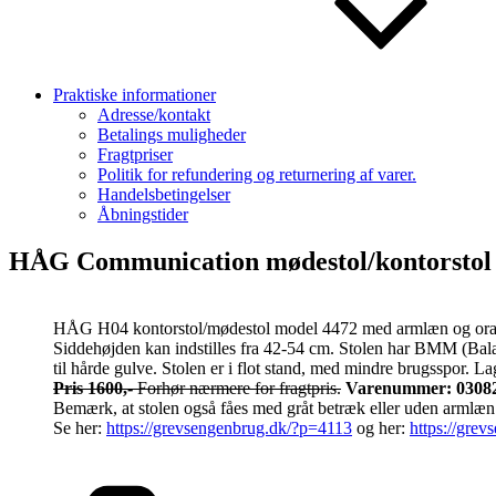
Praktiske informationer
Adresse/kontakt
Betalings muligheder
Fragtpriser
Politik for refundering og returnering af varer.
Handelsbetingelser
Åbningstider
HÅG Communication mødestol/kontorstol
HÅG H04 kontorstol/mødestol model 4472 med armlæn og orange R
Siddehøjden kan indstilles fra 42-54 cm. Stolen har BMM (Bal
til hårde gulve. Stolen er i flot stand, med mindre brugsspor. L
Pris 1600,-
Forhør nærmere for fragtpris.
Varenummer: 0308
Bemærk, at stolen også fåes med gråt betræk eller uden armlæn
Se her:
https://grevsengenbrug.dk/?p=4113
og her:
https://gre
Kategorier