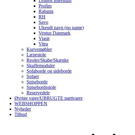
Leanos Interstuhl
Profim
Rabami
RH
Savo
Ukendt navn (no name)
Ventus Danmark
Viasit
Vitra
Kurvemøbler
Lænestole
Reoler/Skabe/Skænke
Skuffemoduler
Sofaborde og sideborde
Sofaer
Spiseborde
Spisebordsstole
Reservedele
Øvrige varer/UBRUGTE partivarer
WEBSHOPPEN
Nyheder
Tilbud