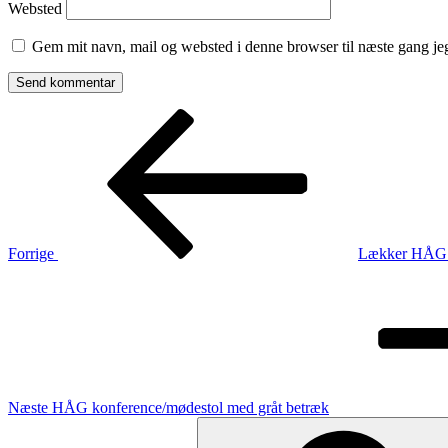
Websted
Gem mit navn, mail og websted i denne browser til næste gang j
Indlægsnavigation
Forrige
indlæg
Forrige
Lækker HÅG 
Næste
indlæg
Næste
HÅG konference/mødestol med gråt betræk
Søg
efter: