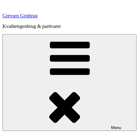
Videre
til
Grevsen Genbrug
indhold
Kvalitetsgenbrug & partivarer
Menu