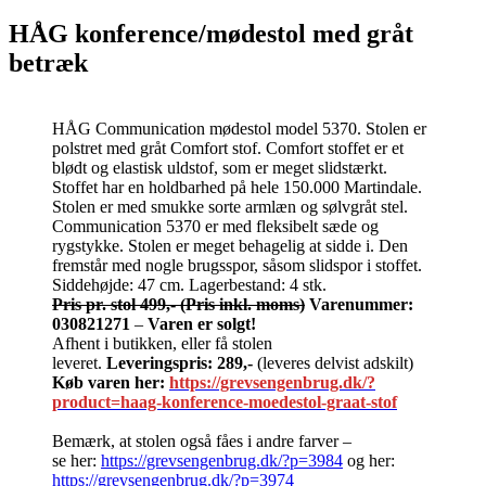
HÅG konference/mødestol med gråt
betræk
HÅG Communication mødestol model 5370. Stolen er
polstret med gråt Comfort stof. Comfort stoffet er et
blødt og elastisk uldstof, som er meget slidstærkt.
Stoffet har en holdbarhed på hele 150.000 Martindale.
Stolen er med smukke sorte armlæn og sølvgråt stel.
Communication 5370 er med fleksibelt sæde og
rygstykke. Stolen er meget behagelig at sidde i. Den
fremstår med nogle brugsspor, såsom slidspor i stoffet.
Siddehøjde: 47 cm. Lagerbestand: 4 stk.
Pris pr. stol 499,-
(Pris inkl. moms)
Varenummer:
030821271
–
Varen er solgt!
Afhent i butikken, eller få stolen
leveret.
Leveringspris: 289,-
(leveres delvist adskilt)
Køb varen her:
https://grevsengenbrug.dk/?
product=haag-konference-moedestol-graat-stof
Bemærk, at stolen også fåes i andre farver –
se her:
https://grevsengenbrug.dk/?p=3984
og her:
https://grevsengenbrug.dk/?p=3974