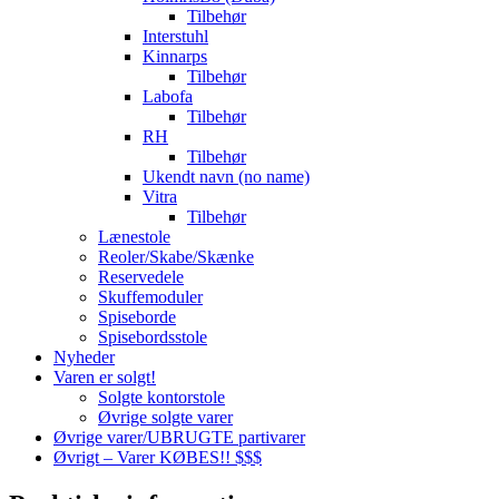
Tilbehør
Interstuhl
Kinnarps
Tilbehør
Labofa
Tilbehør
RH
Tilbehør
Ukendt navn (no name)
Vitra
Tilbehør
Lænestole
Reoler/Skabe/Skænke
Reservedele
Skuffemoduler
Spiseborde
Spisebordsstole
Nyheder
Varen er solgt!
Solgte kontorstole
Øvrige solgte varer
Øvrige varer/UBRUGTE partivarer
Øvrigt – Varer KØBES!! $$$