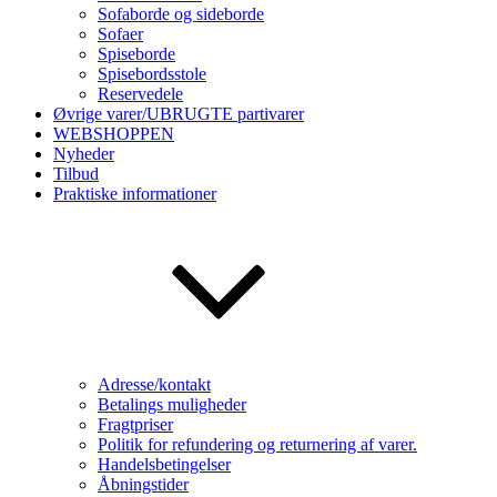
Sofaborde og sideborde
Sofaer
Spiseborde
Spisebordsstole
Reservedele
Øvrige varer/UBRUGTE partivarer
WEBSHOPPEN
Nyheder
Tilbud
Praktiske informationer
Adresse/kontakt
Betalings muligheder
Fragtpriser
Politik for refundering og returnering af varer.
Handelsbetingelser
Åbningstider