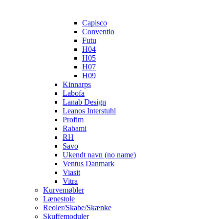
Capisco
Conventio
Futu
H04
H05
H07
H09
Kinnarps
Labofa
Lanab Design
Leanos Interstuhl
Profim
Rabami
RH
Savo
Ukendt navn (no name)
Ventus Danmark
Viasit
Vitra
Kurvemøbler
Lænestole
Reoler/Skabe/Skænke
Skuffemoduler