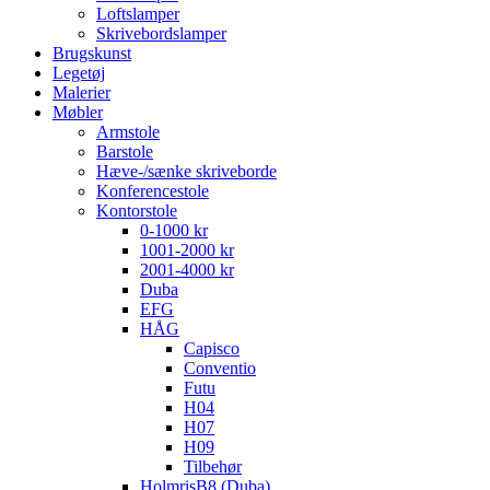
Loftslamper
Skrivebordslamper
Brugskunst
Legetøj
Malerier
Møbler
Armstole
Barstole
Hæve-/sænke skriveborde
Konferencestole
Kontorstole
0-1000 kr
1001-2000 kr
2001-4000 kr
Duba
EFG
HÅG
Capisco
Conventio
Futu
H04
H07
H09
Tilbehør
HolmrisB8 (Duba)