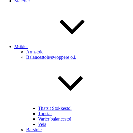
Malerier
Møbler
Armstole
Balancestole/swoppere o.l.
Thatsit Stokkestol
Topstar
Variér balancestol
Vela
Barstole