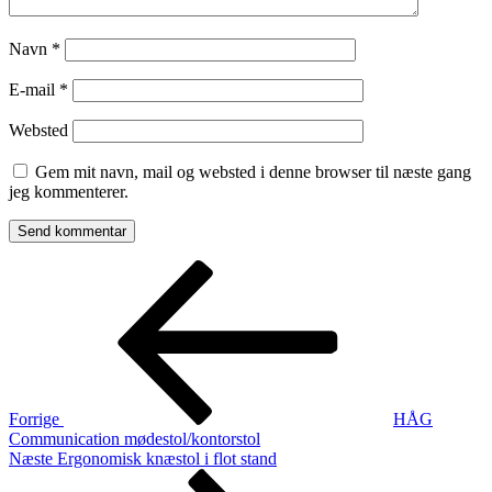
Navn
*
E-mail
*
Websted
Gem mit navn, mail og websted i denne browser til næste gang
jeg kommenterer.
Indlægsnavigation
Forrige
indlæg
Forrige
HÅG
Communication mødestol/kontorstol
Næste
Næste
Ergonomisk knæstol i flot stand
indlæg